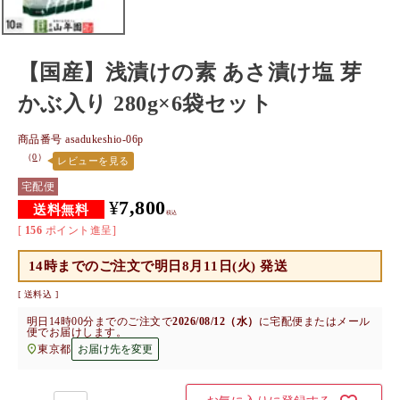
【国産】浅漬けの素 あさ漬け塩 芽
かぶ入り 280g×6袋セット
商品番号
asadukeshio-06p
（
0
）
レビューを見る
宅配便
¥
7,800
税込
[
156
ポイント進呈]
14時までのご注文で
明日8月11日(火) 発送
送料込
明日
14時00分
までのご注文で
2026/08/12（水）
に
宅配便またはメール
便
でお届けします。
東京都
お届け先を変更