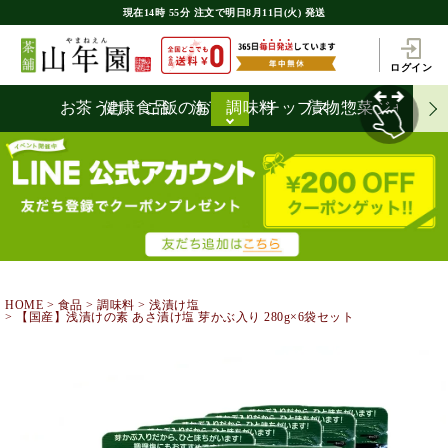
現在
14時
55分
注文で
明日8月11日(火) 発送
ログイン
お茶うけ
健康食品
ご飯のお供
海苔
調味料
チップス
漬物
惣菜
ジャム
HOME
食品
調味料
浅漬け塩
【国産】浅漬けの素 あさ漬け塩 芽かぶ入り 280g×6袋セット