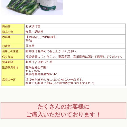
あさ漬け塩
商品名
食品・調味料
商品区分
【1袋あたりの内容量】
内容量
280g
日本産
原産地
開封後はお早めに召し上がりください。
使用上の注意
常温保管してください。高温多湿、直射日光は避けて保管してください。
保存方法
製造日より約12ヶ月
賞味期限
有限会社山年園
販売事業者名
〒170-0002
東京都豊島区巣鴨3-34-1
漬け物が好きの方にはかかせない一品です。
店長の一言
家庭でも本当に美味しい漬け物が食べれますよ(^-^)
たくさんのお客様に
ご購入いただいております！