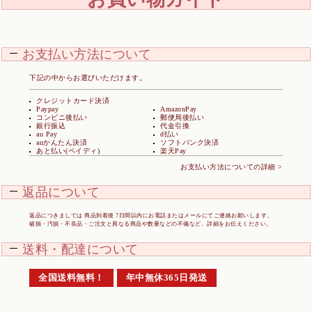
お支払い方法について
下記の中からお選びいただけます。
クレジットカード決済
Paypay
AmazonPay
コンビニ後払い
郵便局後払い
銀行振込
代金引換
au Pay
d払い
auかんたん決済
ソフトバンク決済
あと払い(ペイディ)
楽天Pay
お支払い方法についての詳細 >
返品について
返品につきましては 商品到着後 7日間以内にお電話またはメールにてご連絡お願いします。
破損・汚損・不良品・ご注文と異なる商品や数量などの不備など、詳細をお伝えください。
送料・配達について
全国送料無料！
年中無休365日発送