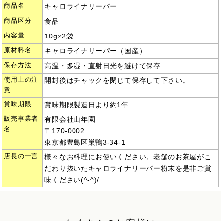
商品名
キャロライナリーパー
商品区分
食品
内容量
10g×2袋
原材料名
キャロライナリーパー（国産）
保存方法
高温・多湿・直射日光を避けて保存
使用上の注
開封後はチャックを閉じて保存して下さい。
意
賞味期限
賞味期限製造日より約1年
販売事業者
有限会社山年園
名
〒170-0002
東京都豊島区巣鴨3-34-1
店長の一言
様々なお料理にお使いください。老舗のお茶屋がこ
だわり抜いたキャロライナリーパー粉末を是非ご賞
味ください(^-^)/