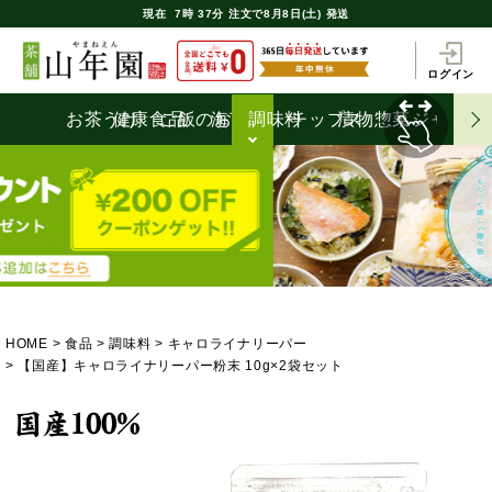
現在
7時
37分
注文で
8月8日(土) 発送
ログイン
お茶うけ
健康食品
ご飯のお供
海苔
調味料
チップス
漬物
惣菜
ジャム
HOME
食品
調味料
キャロライナリーパー
【国産】キャロライナリーパー粉末 10g×2袋セット