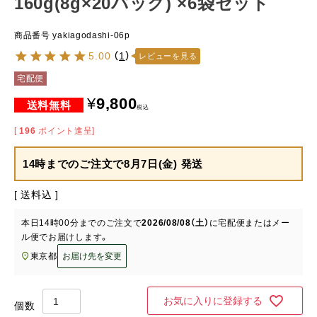
160g(8g×20パック) ×6袋セット
商品番号
yakiagodashi-06p
5.00
（
1
）
レビューを見る
宅配便
¥
9,800
税込
[
196
ポイント進呈]
14時までのご注文で
8月7日(金) 発送
送料込
本日
14時00分
までのご注文で
2026/08/08（土）
に
宅配便またはメー
ル便
でお届けします。
東京都
お届け先を変更
お気に入りに登録する