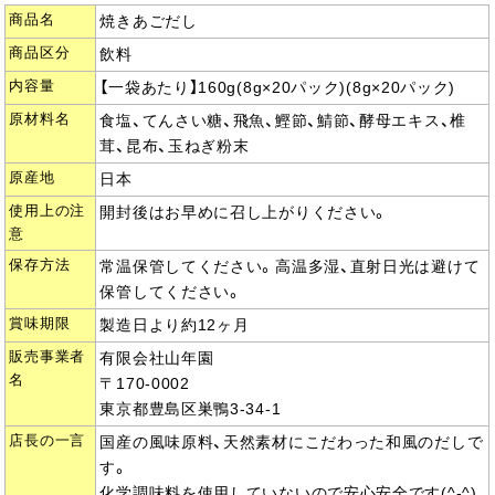
商品名
焼きあごだし
商品区分
飲料
内容量
【一袋あたり】160g(8g×20パック)(8g×20パック)
原材料名
食塩、てんさい糖、飛魚、鰹節、鯖節、酵母エキス、椎
茸、昆布、玉ねぎ粉末
原産地
日本
使用上の注
開封後はお早めに召し上がりください。
意
保存方法
常温保管してください。高温多湿、直射日光は避けて
保管してください。
賞味期限
製造日より約12ヶ月
販売事業者
有限会社山年園
名
〒170-0002
東京都豊島区巣鴨3-34-1
店長の一言
国産の風味原料、天然素材にこだわった和風のだしで
す。
化学調味料を使用していないので安心安全です(^-^)