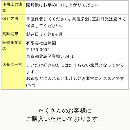
使用上の注
開封後はお早めに召し上がりください。
意
保存方法
常温保管してください。高温多湿、直射日光は避けて
保管してください。
賞味期限
製造日より約8ヶ月
販売事業者
有限会社山年園
名
〒170-0002
東京都豊島区巣鴨3-34-1
店長の一言
しいたけ好きの方にはたまらない逸品となっており
ます。
お鍋などに入れると出汁も効き非常にオススメです
(^-^)
たくさんのお客様に
ご購入いただいております！