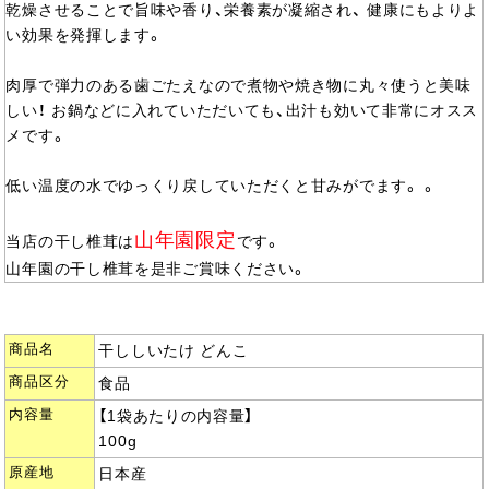
乾燥させることで旨味や香り、栄養素が凝縮され、 健康にもよりよ
い効果を発揮します。
肉厚で弾力のある歯ごたえなので煮物や焼き物に丸々使うと美味
しい！ お鍋などに入れていただいても、出汁も効いて非常にオスス
メです。
低い温度の水でゆっくり戻していただくと甘みがでます。 。
山年園限定
当店の干し椎茸は
です。
山年園の干し椎茸を是非ご賞味ください。
商品名
干ししいたけ どんこ
商品区分
食品
内容量
【1袋あたりの内容量】
100g
原産地
日本産