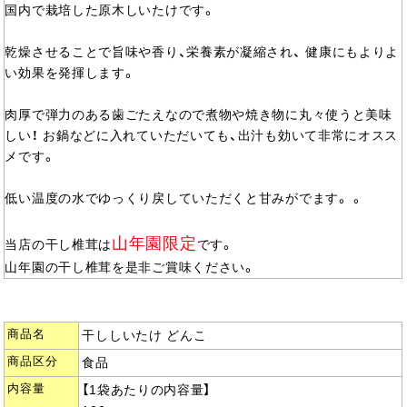
国内で栽培した原木しいたけです。
乾燥させることで旨味や香り、栄養素が凝縮され、 健康にもよりよ
い効果を発揮します。
肉厚で弾力のある歯ごたえなので煮物や焼き物に丸々使うと美味
しい！ お鍋などに入れていただいても、出汁も効いて非常にオスス
メです。
低い温度の水でゆっくり戻していただくと甘みがでます。 。
山年園限定
当店の干し椎茸は
です。
山年園の干し椎茸を是非ご賞味ください。
商品名
干ししいたけ どんこ
商品区分
食品
内容量
【1袋あたりの内容量】