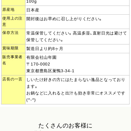
100g
原産地
日本産
使用上の注
開封後はお早めに召し上がりください。
意
保存方法
常温保管してください。高温多湿、直射日光は避けて
保管してください。
賞味期限
製造日より約8ヶ月
販売事業者
有限会社山年園
名
〒170-0002
東京都豊島区巣鴨3-34-1
店長の一言
しいたけ好きの方にはたまらない逸品となっており
ます。
お鍋などに入れると出汁も効き非常にオススメです
(^-^)
たくさんのお客様に