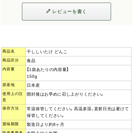
レビューを書く
商品名
干ししいたけ どんこ
商品区分
食品
内容量
【1袋あたりの内容量】
150g
原産地
日本産
使用上の注
開封後はお早めに召し上がりください。
意
保存方法
常温保管してください。高温多湿、直射日光は避けて
保管してください。
賞味期限
製造日より約8ヶ月
販売事業者