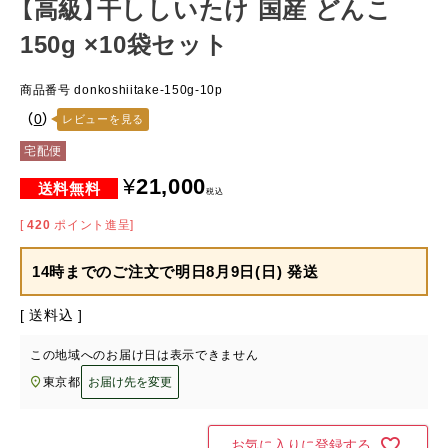
【高級】干ししいたけ 国産 どんこ
150g ×10袋セット
商品番号
donkoshiitake-150g-10p
（
0
）
レビューを見る
宅配便
¥
21,000
税込
[
420
ポイント進呈]
14時までのご注文で
明日8月9日(日) 発送
送料込
この地域へのお届け日は表示できません
東京都
お届け先を変更
お気に入りに登録する