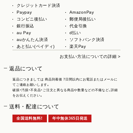
クレジットカード決済
Paypay
AmazonPay
コンビニ後払い
郵便局後払い
銀行振込
代金引換
au Pay
d払い
auかんたん決済
ソフトバンク決済
あと払い(ペイディ)
楽天Pay
お支払い方法についての詳細 >
返品について
返品につきましては 商品到着後 7日間以内にお電話またはメールに
てご連絡お願いします。
破損・汚損・不良品・ご注文と異なる商品や数量などの不備など、詳細
をお伝えください。
送料・配達について
全国送料無料！
年中無休365日発送