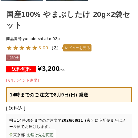
国産100% やまぶしたけ 20g×2袋セ
ット
商品番号
yamabushitake-02p
5.00
（
2
）
レビューを見る
宅配便
¥
3,200
税込
[
64
ポイント進呈]
14時までのご注文で
8月9日(日) 発送
送料込
明日
14時00分
までのご注文で
2026/08/11（火）
に
宅配便またはメ
ール便
でお届けします。
東京都
お届け先を変更