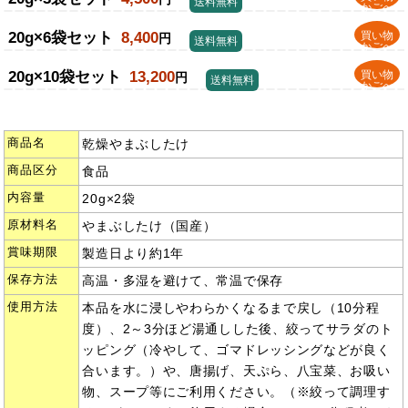
送料無料
かごへ
20g×6袋セット
8,400
買い物
円
送料無料
かごへ
20g×10袋セット
13,200
買い物
円
送料無料
かごへ
商品名
乾燥やまぶしたけ
商品区分
食品
内容量
20g×2袋
原材料名
やまぶしたけ（国産）
賞味期限
製造日より約1年
保存方法
高温・多湿を避けて、常温で保存
使用方法
本品を水に浸しやわらかくなるまで戻し（10分程
度）、2～3分ほど湯通しした後、絞ってサラダのト
ッピング（冷やして、ゴマドレッシングなどが良く
合います。）や、唐揚げ、天ぷら、八宝菜、お吸い
物、スープ等にご利用ください。（※絞って調理す