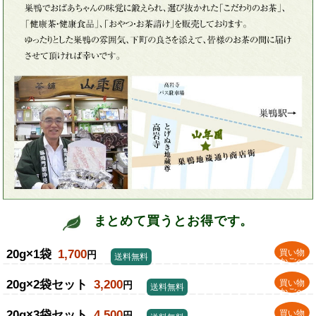
まとめて買うとお得です。
20g×1袋
1,700
買い物
円
送料無料
かごへ
20g×2袋セット
3,200
買い物
円
送料無料
かごへ
20g×3袋セット
4,500
買い物
円