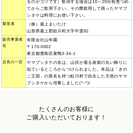
るのがコツです）飲用する場合は10～20分程煮つめ
てからご飲用下さい。その際飲用して残ったヤマブ
シタケは料理にお使い下さい。
製造者
（株）最上まいたけ
山形県最上郡鮭川村大字中渡82
販売事業者
有限会社山年園
名
〒170-0002
東京都豊島区巣鴨3-34-1
店長の一言
ヤマブシタケの名は、山伏が着る袈裟の丸い飾りに
似ているところからつけられました。本品は「きの
こ王国」の異名を持つ鮭川村で自生した天然のヤマ
ブシタケから培養しました(^-^)/
たくさんのお客様に
ご購入いただいております！