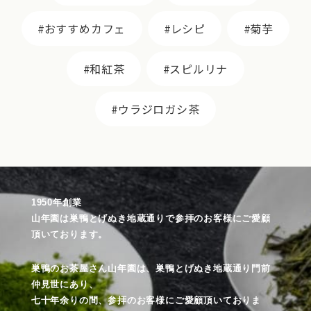
おすすめカフェ
レシピ
菊芋
和紅茶
スピルリナ
ウラジロガシ茶
1950年創業
山年園は巣鴨とげぬき地蔵通りで参拝のお客様にご愛顧
頂いております。
巣鴨のお茶屋さん山年園は、巣鴨とげぬき地蔵通り門前
仲見世にあり、
七十年余りの間、参拝のお客様にご愛顧頂いておりま