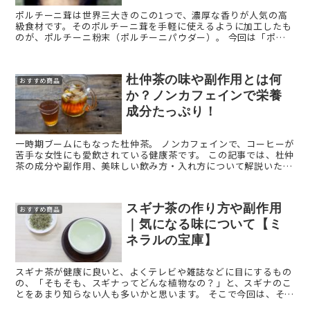
ポルチーニ茸は世界三大きのこの1つで、濃厚な香りが人気の高
級食材です。そのポルチーニ茸を手軽に使えるように加工したも
のが、ポルチーニ粉末（ポルチーニパウダー）。 今回は「ポル
チーニ粉末（ポルチーニパウダー）」の概要や使い方についてご
紹 ...
杜仲茶の味や副作用とは何
おすすめ商品
か？ノンカフェインで栄養
成分たっぷり！
一時期ブームにもなった杜仲茶。 ノンカフェインで、コーヒーが
苦手な女性にも愛飲されている健康茶です。 この記事では、杜仲
茶の成分や副作用、美味しい飲み方・入れ方について解説いたし
ます。
スギナ茶の作り方や副作用
おすすめ商品
｜気になる味について【ミ
ネラルの宝庫】
スギナ茶が健康に良いと、よくテレビや雑誌などに目にするもの
の、「そもそも、スギナってどんな植物なの？」と、スギナのこ
とをあまり知らない人も多いかと思います。 そこで今回は、そも
そもスギナとは？という話から、スギナ茶の飲み方や作り方や味