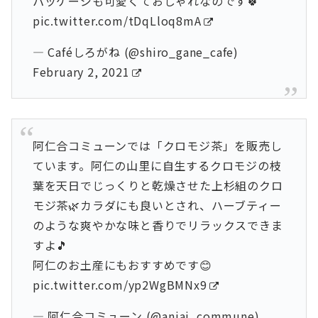
パッケージも可愛くておしゃれなのです🍀
pic.twitter.com/tDqLloq8mA
— Caféしろがね (@shiro_gane_cafe)
February 2, 2021
阿仁合コミューンでは「クロモジ茶」を販売し
ています。阿仁の山里に自生するクロモジの枝
葉を天日でじっくりと乾燥させた上杉組のクロ
モジ茶🌿カラダにも良いとされ、ハーブティー
のような爽やかな味と香りでリラックスできま
すよ🎵
阿仁のお土産にもおすすめです😊
pic.twitter.com/yp2WgBMNx9
— 阿仁合コミューン (@aniai_commune)