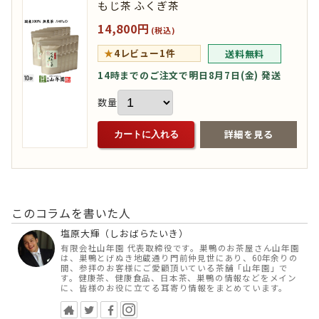
もじ茶 ふくぎ茶
14,800円
(税込)
★
4
レビュー1件
送料無料
14時までのご注文で明日8月7日(金) 発送
数量
詳細を見る
カートに入れる
このコラムを書いた人
塩原大輝（しおばらたいき）
有限会社山年園 代表取締役です。巣鴨のお茶屋さん山年園
は、巣鴨とげぬき地蔵通り門前仲見世にあり、60年余りの
間、参拝のお客様にご愛顧頂いている茶舗「山年園」で
す。健康茶、健康食品、日本茶、巣鴨の情報などをメイン
に、皆様のお役に立てる耳寄り情報をまとめています。