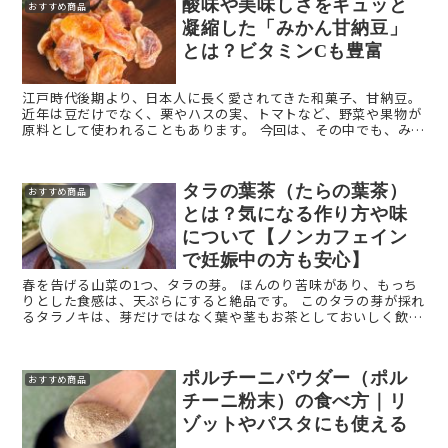
酸味や美味しさをギュッと
おすすめ商品
凝縮した「みかん甘納豆」
とは？ビタミンCも豊富
江戸時代後期より、日本人に長く愛されてきた和菓子、甘納豆。
近年は豆だけでなく、栗やハスの実、トマトなど、野菜や果物が
原料として使われることもあります。 今回は、その中でも、みか
んを原料とした「みかん甘納豆」をご紹介。 みかん ...
タラの葉茶（たらの葉茶）
おすすめ商品
とは？気になる作り方や味
について【ノンカフェイン
で妊娠中の方も安心】
春を告げる山菜の1つ、タラの芽。 ほんのり苦味があり、もっち
りとした食感は、天ぷらにすると絶品です。 このタラの芽が採れ
るタラノキは、芽だけではなく葉や茎もお茶としておいしく飲む
ことができます。 今回は、タラの葉茶（たらの ...
ポルチーニパウダー（ポル
おすすめ商品
チーニ粉末）の食べ方｜リ
ゾットやパスタにも使える