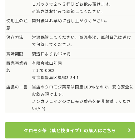
１パックで２～３杯ほどお飲み頂けます。
※濃さはお好みで調節してください。
使用上の注
開封後はお早めに召し上がりください。
意
保存方法
常温保管してください。高温多湿、直射日光は避け
て保管してください。
賞味期限
製造日より約12ヶ月
販売事業者
有限会社山年園
名
〒170-0002
東京都豊島区巣鴨3-34-1
店長の一言
当店のクロモジ葉茶は国産100%なので、安心安全に
お飲み頂けます。
ノンカフェインのクロモジ葉茶を是非お試しくださ
い(^-^)
クロモジ茶（葉と枝タイプ）の購入はこちら