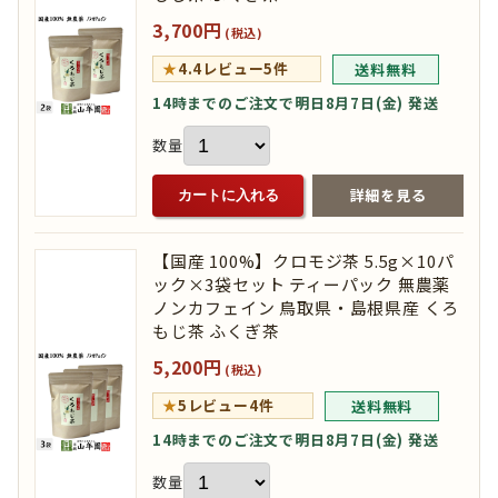
3,700円
(税込)
★
4.4
レビュー5件
送料無料
14時までのご注文で明日8月7日(金) 発送
数量
詳細を見る
カートに入れる
【国産 100%】クロモジ茶 5.5g×10パ
ック×3袋セット ティーパック 無農薬
ノンカフェイン 鳥取県・島根県産 くろ
もじ茶 ふくぎ茶
5,200円
(税込)
★
5
レビュー4件
送料無料
14時までのご注文で明日8月7日(金) 発送
数量