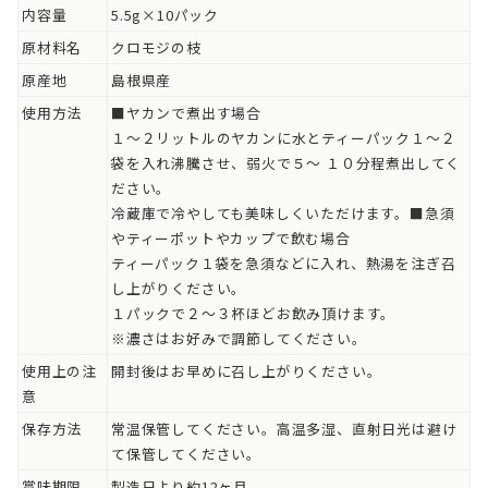
内容量
5.5g×10パック
原材料名
クロモジの枝
原産地
島根県産
使用方法
■ヤカンで煮出す場合
１～２リットルのヤカンに水とティーパック１～２
袋を入れ沸騰させ、弱火で５～ １０分程煮出してく
ださい。
冷蔵庫で冷やしても美味しくいただけます。■急須
やティーポットやカップで飲む場合
ティーパック１袋を急須などに入れ、熱湯を注ぎ召
し上がりください。
１パックで２～３杯ほどお飲み頂けます。
※濃さはお好みで調節してください。
使用上の注
開封後はお早めに召し上がりください。
意
保存方法
常温保管してください。高温多湿、直射日光は避け
て保管してください。
賞味期限
製造日より約12ヶ月