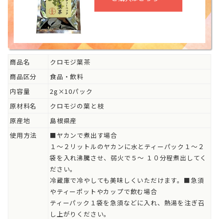
商品名
クロモジ葉茶
商品区分
食品・飲料
内容量
2g×10パック
原材料名
クロモジの葉と枝
原産地
島根県産
使用方法
■ヤカンで煮出す場合
１～２リットルのヤカンに水とティーパック１～２
袋を入れ沸騰させ、弱火で５～ １０分程煮出してく
ださい。
冷蔵庫で冷やしても美味しくいただけます。■急須
やティーポットやカップで飲む場合
ティーパック１袋を急須などに入れ、熱湯を注ぎ召
し上がりください。