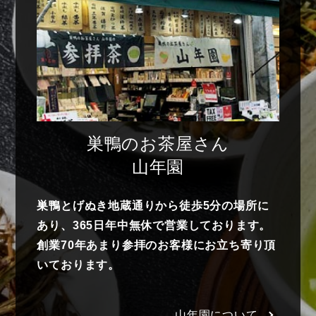
巣鴨のお茶屋さん
山年園
巣鴨とげぬき地蔵通りから徒歩5分の場所に
あり、365日年中無休で営業しております。
創業70年あまり参拝のお客様にお立ち寄り頂
いております。
山年園について