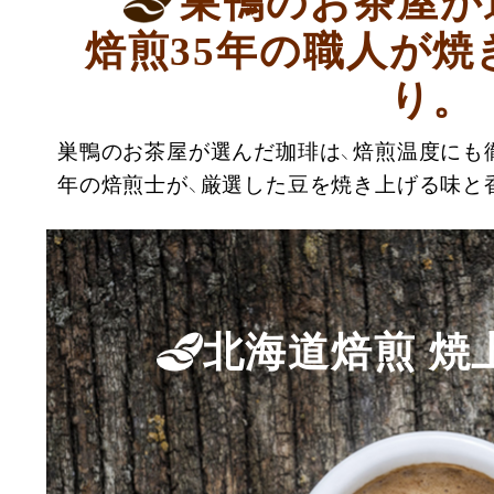
巣鴨のお茶屋が
焙煎35年の職人が焼
り。
巣鴨のお茶屋が選んだ珈琲は、焙煎温度にも徹
年の焙煎士が、厳選した豆を焼き上げる味と
北海道焙煎 焼上