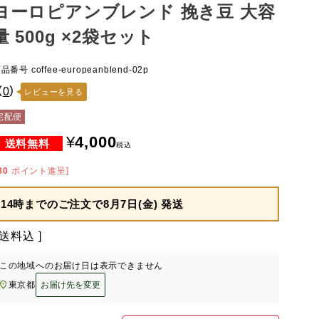
ヨーロピアンブレンド 挽き豆 大容
量 500g ×2袋セット
商品番号
coffee-europeanblend-02p
（
0
）
レビューを見る
宅配便
¥
4,000
税込
80
ポイント進呈]
14時までのご注文で
8月7日(金) 発送
送料込
この地域へのお届け日は表示できません
東京都
お届け先を変更