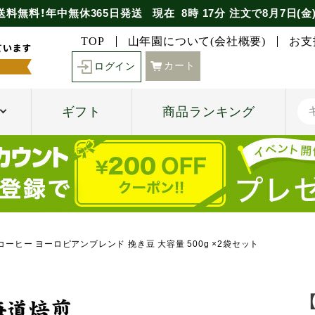
送料無料！年中無休365日発送
現在
8時
17分
注文で
8月7日(金
TOP
山年園について(会社概要)
お支
カート
ログイン
ギフト
商品ランキング
ーヒー ヨーロピアンブレンド 挽き豆 大容量 500g ×2袋セット