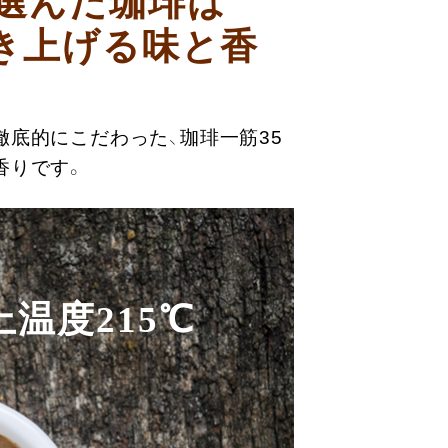
選んだ珈琲は
き上げる味と香
底的にこだわった、珈琲一筋35
香りです。
温度215℃