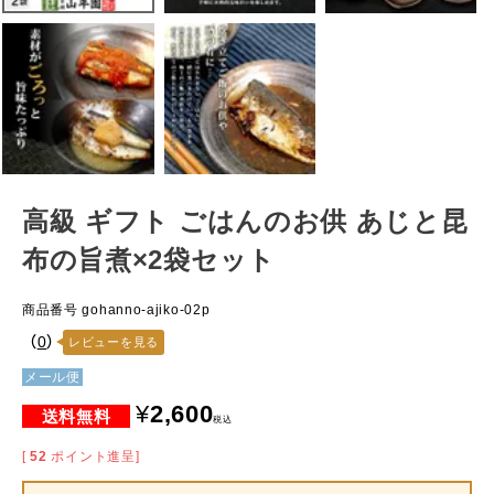
高級 ギフト ごはんのお供 あじと昆
布の旨煮×2袋セット
商品番号
gohanno-ajiko-02p
（
0
）
レビューを見る
メール便
¥
2,600
税込
[
52
ポイント進呈]