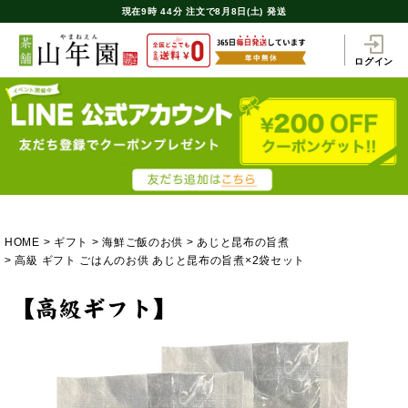
現在
9時
44分
注文で
8月8日(土) 発送
ログイン
HOME
ギフト
海鮮ご飯のお供
あじと昆布の旨煮
高級 ギフト ごはんのお供 あじと昆布の旨煮×2袋セット