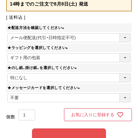
14時までのご注文で
8月8日(土) 発送
送料込
★配送方法を確認してください
(
必
★ラッピングを選択してください
須
)
(
必
★のし紙、掛け紙、を選択してください
須
)
(
必
★メッセージカードを選択してください
須
)
(
必
須
)
お気に入りに登録する