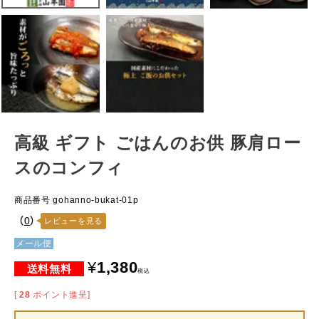
高級 ギフト ごはんのお供 豚肩ロー
スのコンフィ
商品番号
gohanno-bukat-01p
（
0
）
レビューを見る
メール便
¥
1,380
税込
[
28
ポイント進呈]