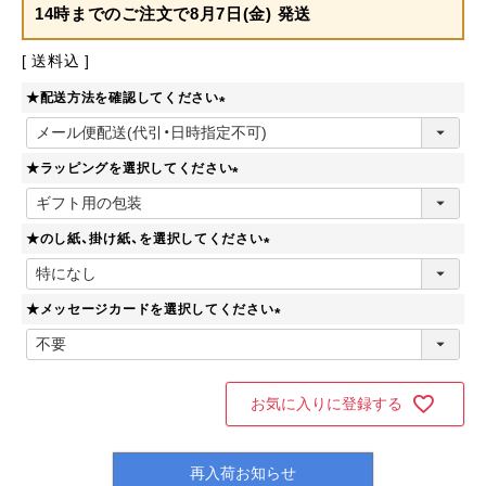
14時までのご注文で
8月7日(金) 発送
送料込
★配送方法を確認してください
(
必
★ラッピングを選択してください
須
)
(
必
★のし紙、掛け紙、を選択してください
須
)
(
必
★メッセージカードを選択してください
須
)
(
必
須
)
お気に入りに登録する
再入荷お知らせ