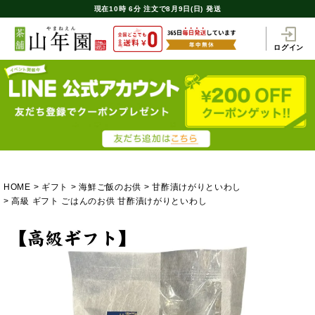
現在
10時
6分
注文で
8月9日(日) 発送
ログイン
HOME
ギフト
海鮮ご飯のお供
甘酢漬けがりといわし
高級 ギフト ごはんのお供 甘酢漬けがりといわし