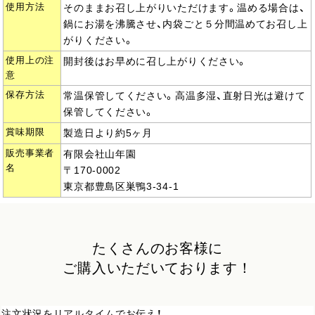
使用方法
そのままお召し上がりいただけます。温める場合は、
鍋にお湯を沸騰させ、内袋ごと５分間温めてお召し上
がりください。
使用上の注
開封後はお早めに召し上がりください。
意
保存方法
常温保管してください。高温多湿、直射日光は避けて
保管してください。
賞味期限
製造日より約5ヶ月
販売事業者
有限会社山年園
名
〒170-0002
東京都豊島区巣鴨3-34-1
たくさんのお客様に
ご購入いただいております！
注文状況をリアルタイムでお伝え！