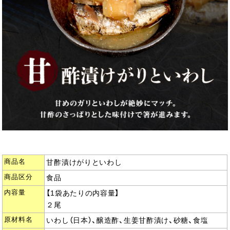
商品名
甘酢漬けがりといわし
商品区分
食品
内容量
【1袋あたりの内容量】
２尾
原材料名
いわし（日本）、醸造酢、生姜甘酢漬け、砂糖、食塩