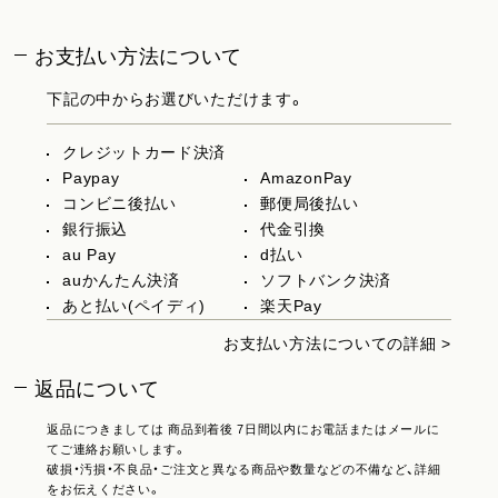
お支払い方法について
下記の中からお選びいただけます。
クレジットカード決済
Paypay
AmazonPay
コンビニ後払い
郵便局後払い
銀行振込
代金引換
au Pay
d払い
auかんたん決済
ソフトバンク決済
あと払い(ペイディ)
楽天Pay
お支払い方法についての詳細 >
返品について
返品につきましては 商品到着後 7日間以内にお電話またはメールに
てご連絡お願いします。
破損・汚損・不良品・ご注文と異なる商品や数量などの不備など、詳細
をお伝えください。