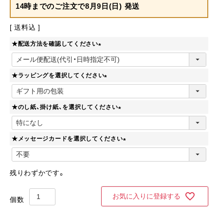
14時までのご注文で
8月9日(日) 発送
送料込
★配送方法を確認してください
(
必
★ラッピングを選択してください
須
)
(
必
★のし紙、掛け紙、を選択してください
須
)
(
必
★メッセージカードを選択してください
須
)
(
必
須
残りわずかです。
)
お気に入りに登録する