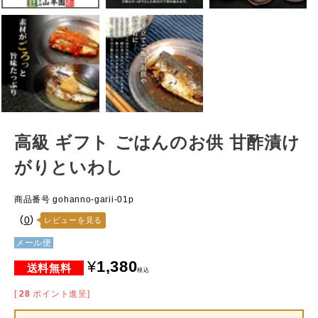
高級 ギフト ごはんのお供 甘酢漬け
がりといわし
商品番号
gohanno-garii-01p
（
0
）
レビューを見る
メール便
¥
1,380
税込
[
28
ポイント進呈]