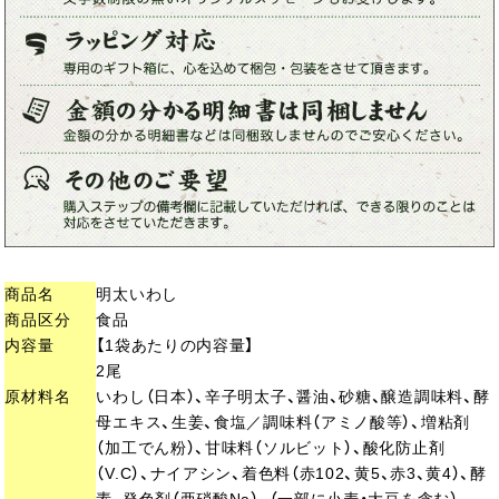
商品名
明太いわし
商品区分
食品
内容量
【1袋あたりの内容量】
2尾
原材料名
いわし（日本）、辛子明太子、醤油、砂糖、醸造調味料、酵
母エキス、生姜、食塩／調味料（アミノ酸等）、増粘剤
（加工でん粉）、甘味料（ソルビット）、酸化防止剤
（V.C）、ナイアシン、着色料（赤102、黄5、赤3、黄4）、酵
素、発色剤（亜硝酸Na）、（一部に小麦・大豆を含む）