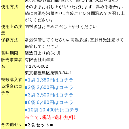
使用方法
そのままお召し上がりいただけます。温める場合は、
鍋にお湯を沸騰させ、内袋ごと５分間温めてお召し上
がりください。
使用上の注
開封後はお早めに召し上がりください。
意
保存方法
常温保管してください。高温多湿、直射日光は避けて
保管してください。
賞味期限
製造日より約5ヶ月
販売事業者
有限会社山年園
名
〒170-0002
東京都豊島区巣鴨3-34-1
複数購入す
■1袋 1,380円はコチラ
る場合はコ
■2袋 2,600円はコチラ
チラ
■3袋 3,500円はコチラ
■6袋 6,480円はコチラ
■10袋 10,400円はコチラ
※全て、税込・送料無料！
その他セッ
■3食セット■