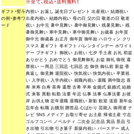
※全て、税込・送料無料！
ギフト・熨斗
内祝い お返し 誕生日プレゼント 出産祝い 結婚祝い
の例・参考ワ
出産内祝い 結婚内祝い 母の日 父の日 敬老の日 敬老
ード
祝い お中元 暑中見舞い 暑中御見舞い 残暑見舞い 残
暑御見舞い 寒中見舞い 寒中御見舞い お歳暮 お年賀
御中元 御歳暮 お正月 御年賀 御年始 ハロウィン クリ
スマス 夏ギフト 冬ギフト バレンタインデー ホワイト
デー プチギフト 御祝い お祝い 七夕 手土産 お礼 初盆
ありがとう おめでとう 御見舞御礼 お盆 御礼 御祝 還
暦祝い 一周忌 三回忌 七回忌 志 御供 御仏前 新盆 香
典返し 御見舞 退院祝い 快気祝い 快気内祝い 卒業祝
い 入学祝い 入学内祝い 就職内祝い 退職 満中陰志 喜
寿 米寿 白寿 茶寿 還暦 古希 卒寿 金婚式 銀婚式 結婚
式 来客 異動 転勤 法要 年忌 仏事 法事 仏事法要 お彼
岸 お供え物 定年退職 退職祝い 新歓 歓迎 送迎 新年会
忘年会 転職 お餞別 贈答品 心ばかり 芸能人 御用達 テ
レビ SNS メディア お取り寄せ お土産 帰省土産 寸志
ゴルフコンペ ノベルティ 二次会 記念品 賞品 景品 引
き出物 引出物 引き菓子 新築内祝い バースデー 成人