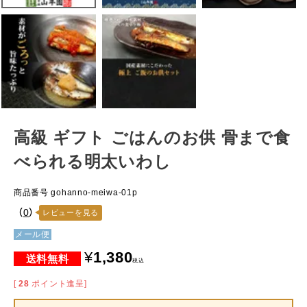
高級 ギフト ごはんのお供 骨まで食
べられる明太いわし
商品番号
gohanno-meiwa-01p
（
0
）
レビューを見る
メール便
¥
1,380
税込
[
28
ポイント進呈]