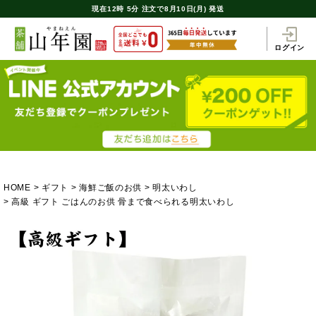
現在
12時
5分
注文で
8月10日(月) 発送
ログイン
HOME
ギフト
海鮮ご飯のお供
明太いわし
高級 ギフト ごはんのお供 骨まで食べられる明太いわし