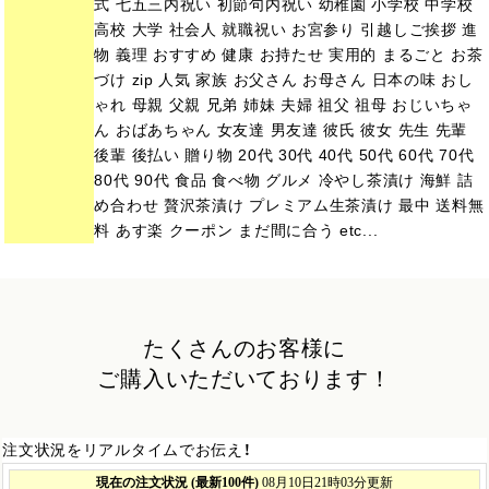
式 七五三内祝い 初節句内祝い 幼稚園 小学校 中学校
高校 大学 社会人 就職祝い お宮参り 引越しご挨拶 進
物 義理 おすすめ 健康 お持たせ 実用的 まるごと お茶
づけ zip 人気 家族 お父さん お母さん 日本の味 おし
ゃれ 母親 父親 兄弟 姉妹 夫婦 祖父 祖母 おじいちゃ
ん おばあちゃん 女友達 男友達 彼氏 彼女 先生 先輩
後輩 後払い 贈り物 20代 30代 40代 50代 60代 70代
80代 90代 食品 食べ物 グルメ 冷やし茶漬け 海鮮 詰
め合わせ 贅沢茶漬け プレミアム生茶漬け 最中 送料無
料 あす楽 クーポン まだ間に合う etc...
たくさんのお客様に
ご購入いただいております！
注文状況をリアルタイムでお伝え！