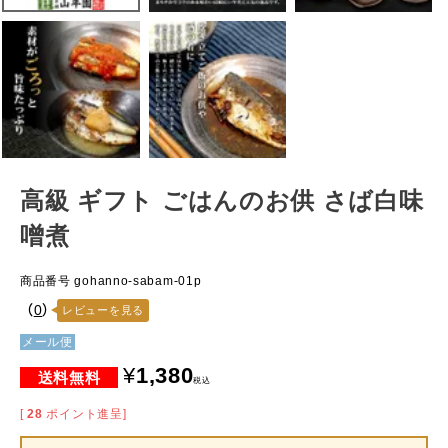
高級 ギフト ごはんのお供 さば白味
噌煮
商品番号
gohanno-sabam-01p
（
0
）
レビューを見る
メール便
¥
1,380
税込
[
28
ポイント進呈]