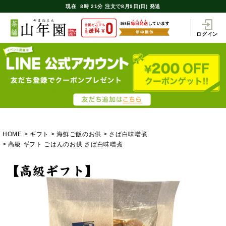
現在
8時
21分
注文で
8月9日(日) 発送
ログイン
HOME
ギフト
海鮮ご飯のお供
さば白味噌煮
高級 ギフト ごはんのお供 さば白味噌煮