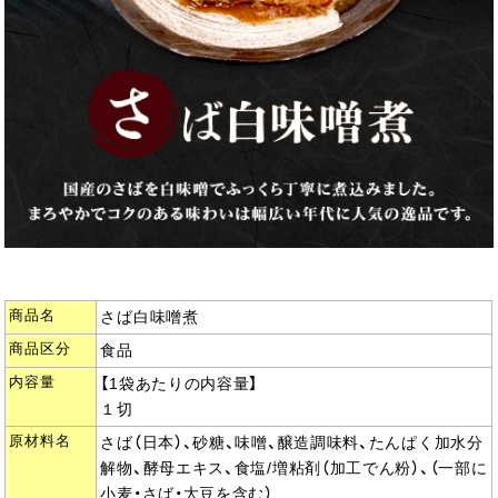
商品名
さば白味噌煮
商品区分
食品
内容量
【1袋あたりの内容量】
１切
原材料名
さば（日本）、砂糖、味噌、醸造調味料、たんぱく加水分
解物、酵母エキス、食塩/増粘剤（加工でん粉）、（一部に
小麦・さば・大豆を含む）