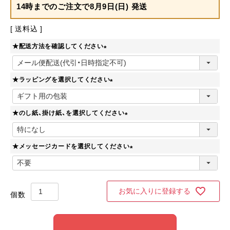
14時までのご注文で
8月9日(日) 発送
送料込
★配送方法を確認してください
(
必
★ラッピングを選択してください
須
)
(
必
★のし紙、掛け紙、を選択してください
須
)
(
必
★メッセージカードを選択してください
須
)
(
必
須
)
お気に入りに登録する