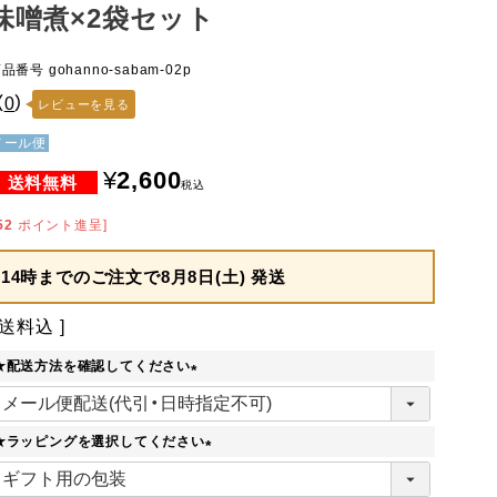
味噌煮×2袋セット
商品番号
gohanno-sabam-02p
（
0
）
レビューを見る
メール便
¥
2,600
税込
52
ポイント進呈]
14時までのご注文で
8月8日(土) 発送
送料込
★配送方法を確認してください
(
必
須
★ラッピングを選択してください
)
(
必