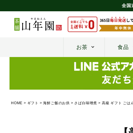
全国
お茶
食品
HOME
ギフト
海鮮ご飯のお供
さば白味噌煮
高級 ギフト ごは