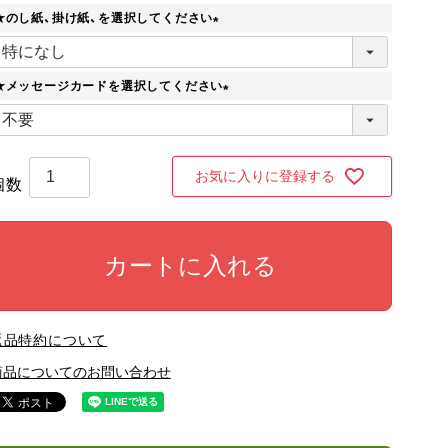
須
★のし紙、掛け紙、を選択してください
)
(
必
須
★メッセージカードを選択してください
)
(
必
須
)
お気に入りに登録する
カートに入れる
返品特約について
商品についてのお問い合わせ