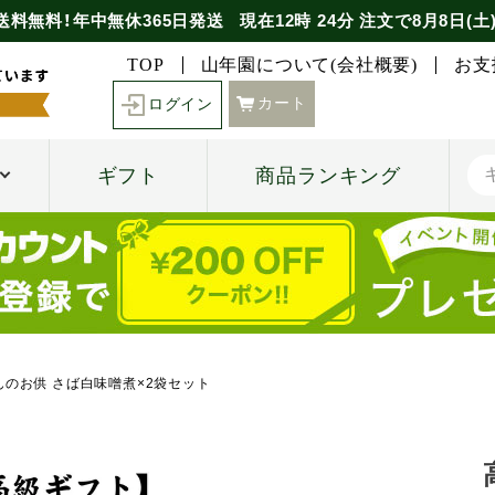
送料無料！年中無休365日発送
現在
12時
24分
注文で
8月8日(土
TOP
山年園について(会社概要)
お支
カート
ログイン
ギフト
商品ランキング
んのお供 さば白味噌煮×2袋セット