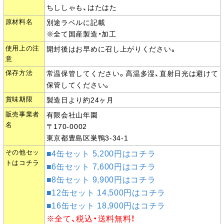
ちししゃも、はたはた
原材料名
別途ラベルに記載
※全て国産製造・加工
使用上の注
開封後はお早めに召し上がりください。
意
保存方法
常温保管してください。高温多湿、直射日光は避けて
保管してください。
賞味期限
製造日より約24ヶ月
販売事業者
有限会社山年園
名
〒170-0002
東京都豊島区巣鴨3-34-1
その他セッ
■4缶セット 5,200円はコチラ
トはコチラ
■6缶セット 7,600円はコチラ
■8缶セット 9,900円はコチラ
■12缶セット 14,500円はコチラ
■16缶セット 18,900円はコチラ
※全て、税込・送料無料！