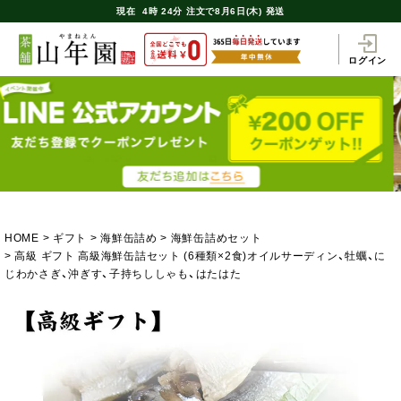
現在
4時
24分
注文で
8月6日(木) 発送
ログイン
HOME
ギフト
海鮮缶詰め
海鮮缶詰めセット
高級 ギフト 高級海鮮缶詰セット (6種類×2食)オイルサーディン、牡蠣、に
じわかさぎ、沖ぎす、子持ちししゃも、はたはた