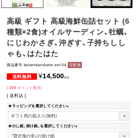
高級 ギフト 高級海鮮缶詰セット (6
種類×2食)オイルサーディン、牡蠣、
にじわかさぎ、沖ぎす、子持ちしし
ゃも、はたはた
商品番号
kaisenkandume-set-04
宅配便
¥
14,500
税込
[
290
ポイント進呈]
送料込
★ラッピングを選択してください
(
必
★のし紙、掛け紙、を選択してください
須
)
(