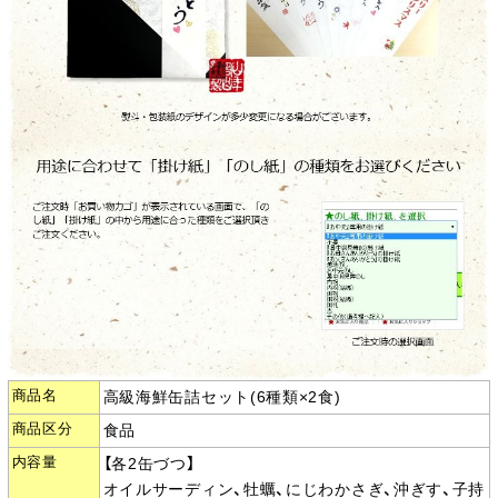
商品名
高級海鮮缶詰セット(6種類×2食)
商品区分
食品
内容量
【各2缶づつ】
オイルサーディン、牡蠣、にじわかさぎ、沖ぎす、子持