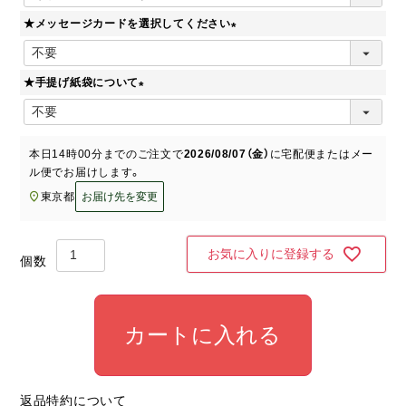
必
★メッセージカードを選択してください
須
)
(
必
★手提げ紙袋について
須
)
(
必
須
本日
14時00分
までのご注文で
2026/08/07（金）
に
宅配便またはメー
)
ル便
でお届けします。
東京都
お届け先を変更
お気に入りに登録する
カートに入れる
返品特約について