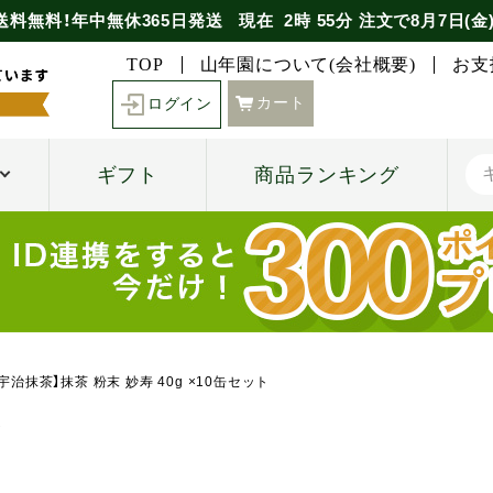
送料無料！年中無休365日発送
現在
2時
55分
注文で
8月7日(金
TOP
山年園について(会社概要)
お支
カート
ログイン
ギフト
商品ランキング
宇治抹茶】抹茶 粉末 妙寿 40g ×10缶セット
ト