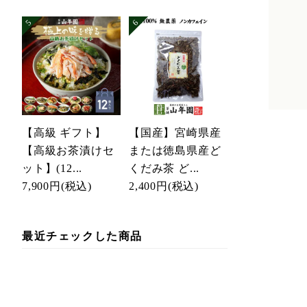
【高級 ギフト】
【国産】宮崎県産
【高級お茶漬けセ
または徳島県産ど
ット】(12...
くだみ茶 ど...
7,900円
(税込)
2,400円
(税込)
最近チェックした商品