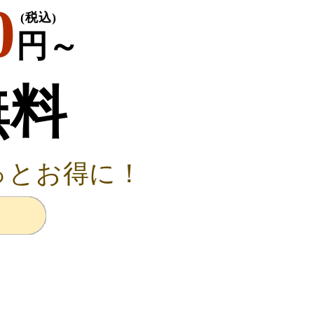
0
(税込)
円～
無料
っとお得に！