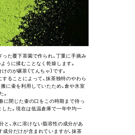
ぎった覆下茶園で作られ、丁重に手摘み
のように揉むことなく乾燥します。
けのが碾茶（てんちゃ）です。
にすることによって、抹茶独特のやわら
運搬に壷を利用していたため、倉や氷室
た。
、春に閉じた壷の口をこの時期まで待っ
ました。現在は低温倉庫で一年中均一
分と、水に溶けない脂溶性の成分があ
す成分だけが含まれていますが、抹茶