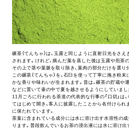
碾茶（てんちゃ）は、玉露と同じように直射日光をさえ
されます。けれど、摘んだ葉を蒸した後は玉露や煎茶
その上で茎や葉脈を取り除き、葉肉の部分だけを選り分
この碾茶（てんちゃ）を、石臼を使って丁寧に挽き粉末
かな香りや味わいが生まれます。昔は、碾茶の貯蔵や
などに置いて壷の中で夏を越させるようにしていまし
11月ごろに行われる茶道の代表的な行事の「口切」は
てはじめて開き、客人に披露したことから名付けられ
に保たれています。
茶葉に含まれている成分には水に溶け出す水溶性の成
ります。普段飲んでいるお茶の浸出液には水に溶け出