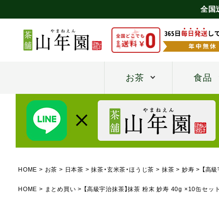
全国
お茶
食品
HOME
お茶
日本茶
抹茶・玄米茶・ほうじ茶
抹茶
妙寿
【高級
HOME
まとめ買い
【高級宇治抹茶】抹茶 粉末 妙寿 40g ×10缶セッ