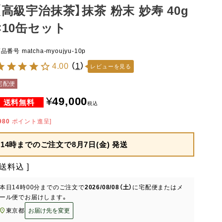
【高級宇治抹茶】抹茶 粉末 妙寿 40g
×10缶セット
商品番号
matcha-myoujyu-10p
4.00
（
1
）
レビューを見る
宅配便
¥
49,000
税込
980
ポイント進呈]
14時までのご注文で
8月7日(金) 発送
送料込
本日
14時00分
までのご注文で
2026/08/08（土）
に
宅配便またはメ
ール便
でお届けします。
東京都
お届け先を変更