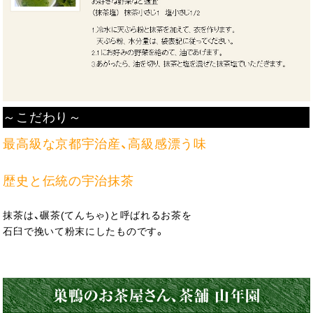
～こだわり～
最高級な京都宇治産、高級感漂う味
歴史と伝統の宇治抹茶
抹茶は、碾茶(てんちゃ)と呼ばれるお茶を
石臼で挽いて粉末にしたものです。