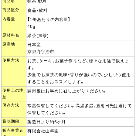
商品名
抹茶 妙寿
商品区分
食品・飲料
内容量
【1缶あたりの内容量】
40g
原材料名
緑茶(抹茶)
原産地
日本産
京都府宇治市
使用方法
お茶、ケーキ、お菓子作りなど、様々な用途で扱えま
す。
少量でも抹茶の風味・香りが強いので、少しづつ使用
することをおススメします。
使用上の注
開封後はお早めに召し上がりください。
意
保存方法
常温保管してください。高温多湿、直射日光は避けて
保管してください。
賞味期限
製造日より約6ヶ月
販売事業者
有限会社山年園