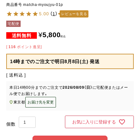
商品番号
matcha-myoujyu-01p
5.00
（
1
）
レビューを見る
宅配便
¥
5,800
税込
[
116
ポイント進呈]
14時までのご注文で
明日8月8日(土) 発送
送料込
本日
14時00分
までのご注文で
2026/08/09（日）
に
宅配便またはメー
ル便
でお届けします。
東京都
お届け先を変更
お気に入りに登録する