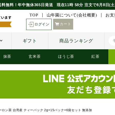
送料無料！年中無休365日発送
現在
11時
58分
注文で
8月8日(土
TOP
山年園について(会社概要)
お支
カート
ログイン
ギフト
商品ランキング
抹茶
玄米茶
ほうじ茶
紅茶
ーロン茶 台湾産 ティーパック 2g×15パック×6袋セット 無添加