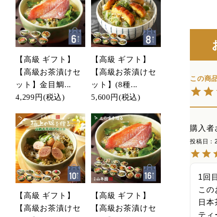
【高級 ギフト】
【高級 ギフト】
【高級お茶漬けセ
【高級お茶漬けセ
ット】金目鯛...
ット】(8種...
4,299円
(税込)
5,600円
(税込)
購入者
投稿日
1回
この
【高級 ギフト】
【高級 ギフト】
日本
【高級お茶漬けセ
【高級お茶漬けセ
ティ