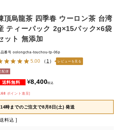
凍頂烏龍茶 四季春 ウーロン茶 台湾
産 ティーパック 2g×15パック×6袋
セット 無添加
商品番号
oolongcha-touchou-tp-06p
5.00
（
1
）
レビューを見る
宅配便
¥
8,400
税込
168
ポイント進呈]
14時までのご注文で
8月8日(土) 発送
送料込