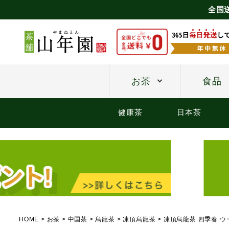
全国
お茶
食品
健康茶
日本茶
HOME
お茶
中国茶
烏龍茶
凍頂烏龍茶
凍頂烏龍茶 四季春 ウ