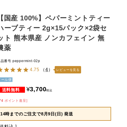
【国産 100%】ペパーミントティー
ハーブティー 2g×15パック×2袋セ
ット 熊本県産 ノンカフェイン 無
農薬
商品番号
peppermint-02p
4.75
（
4
）
レビューを見る
メール便
¥
3,700
税込
74
ポイント進呈]
14時までのご注文で
8月9日(日) 発送
送料込