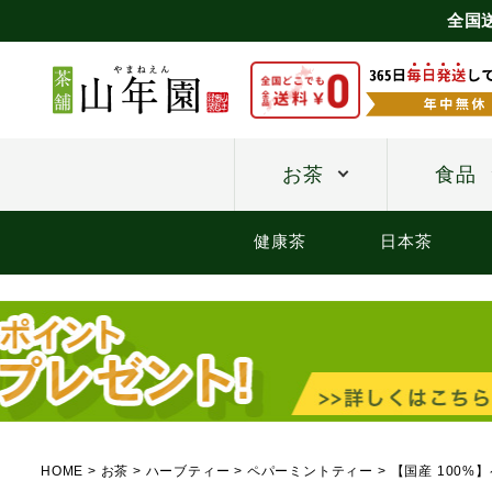
全国
お茶
食品
健康茶
日本茶
HOME
お茶
ハーブティー
ペパーミントティー
【国産 100%