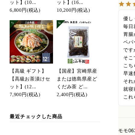
ット】(10...
ット】(16...
6,800円
(税込)
10,200円
(税込)
優し
毎日
胃腸
ペパ
です
そこ
こち
【高級 ギフト】
【国産】宮崎県産
早速
【高級お茶漬けセ
または徳島県産ど
それ
ット】(12...
くだみ茶 ど...
就寝
7,900円
(税込)
2,400円
(税込)
これ
最近チェックした商品
モモ06