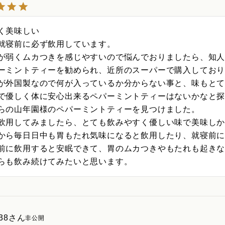
く美味しい

就寝前に必ず飲用しています。

が弱くムカつきを感じやすいので悩んでおりましたら、知人
ーミントティーを勧められ、近所のスーパーで購入しており
が外国製なので何が入っているか分からない事と、味もとて
で優しく体に安心出来るペパーミントティーはないかなと探
らの山年園様のペパーミントティーを見つけました。

飲用してみましたら、とても飲みやすく優しい味で美味しか
から毎日日中も胃もたれ気味になると飲用したり、就寝前に
前に飲用すると安眠できて、胃のムカつきやもたれも起きな
らも飲み続けてみたいと思います。
38
非公開