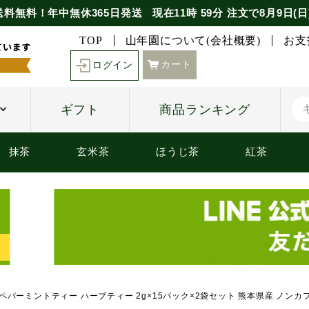
送料無料！年中無休365日発送
現在
11時
59分
注文で
8月9日(日
TOP
山年園について(会社概要)
お支
カート
ログイン
ギフト
商品ランキング
抹茶
玄米茶
ほうじ茶
紅茶
】ペパーミントティー ハーブティー 2g×15パック×2袋セット 熊本県産 ノンカ