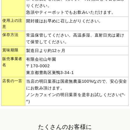
りください。
急須やティーポットでもお飲みいただけます。
使用上の注
開封後はお早めに召し上がりください。
意
保存方法
常温保管してください。高温多湿、直射日光は避け
て保管してください。
賞味期限
製造日より約12ヶ月
販売事業者
有限会社山年園
名
〒170-0002
東京都豊島区巣鴨3-34-1
店長の一言
当店の明日葉茶は国産無農薬100%なので、安心安全
にお飲み頂けます。
ノンカフェインの明日葉茶を是非お試しください(^-
^)
たくさんのお客様に