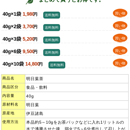
40g×1袋
1,980
買い物
円
送料無料
かごへ
40g×2袋
3,700
買い物
円
送料無料
かごへ
40g×3袋
5,200
買い物
円
送料無料
かごへ
40g×6袋
9,500
買い物
円
送料無料
かごへ
40g×10袋
14,800
買い物
円
送料無料
かごへ
商品名
明日葉茶
商品区分
食品・飲料
内容量
40g
原材料名
明日葉
原産地
伊豆諸島
使用方法
本品約5～10gをお茶パックなどに入れ1リットルの
水で沸騰させた後、弱火で5～6分煮出して召し上が