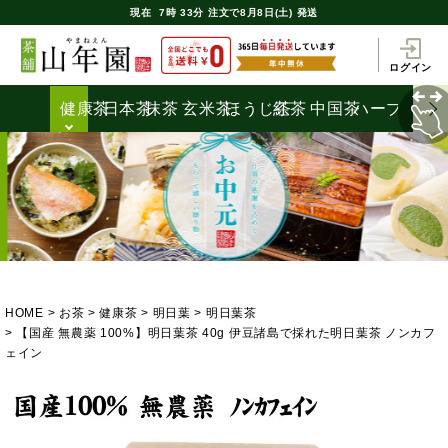
現在
7時
33分
注文で
8月8日(土) 発送
ログイン
健康茶
日本茶
抹茶
玄米茶
ほうじ茶
紅茶
中国茶
ハーブティ
HOME
お茶
健康茶
明日葉
明日葉茶
【国産 無農薬 100%】明日葉茶 40g 伊豆諸島で採れた明日葉茶 ノンカフ
ェイン