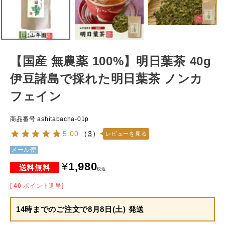
【国産 無農薬 100%】明日葉茶 40g
伊豆諸島で採れた明日葉茶 ノンカ
フェイン
商品番号
ashitabacha-01p
5.00
（
3
）
レビューを見る
メール便
¥
1,980
税込
[
40
ポイント進呈]
14時までのご注文で
8月8日(土) 発送