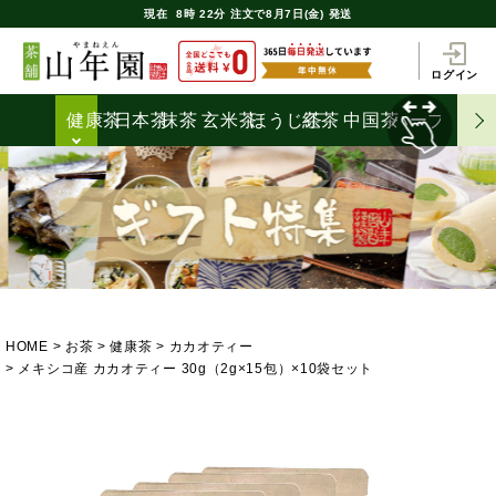
現在
8時
22分
注文で
8月7日(金) 発送
ログイン
健康茶
日本茶
抹茶
玄米茶
ほうじ茶
紅茶
中国茶
ハーブティ
HOME
お茶
健康茶
カカオティー
メキシコ産 カカオティー 30g（2g×15包）×10袋セット