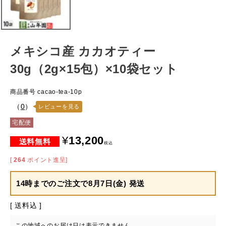
メキシコ産 カカオティー
30g（2g×15包）×10袋セット
商品番号
cacao-tea-10p
（
0
）
レビューを見る
宅配便
¥
13,200
税込
[
264
ポイント進呈]
14時までのご注文で
8月7日(金) 発送
送料込
この地域へのお届け日は表示できません