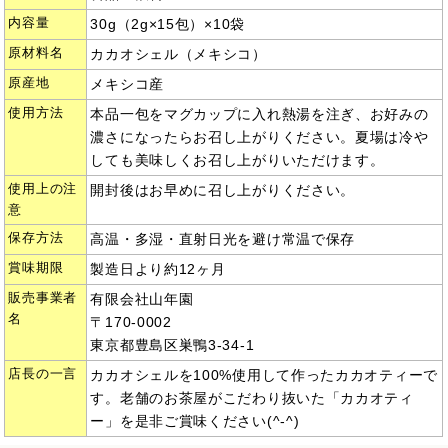
内容量
30g（2g×15包）×10袋
原材料名
カカオシェル（メキシコ）
原産地
メキシコ産
使用方法
本品一包をマグカップに入れ熱湯を注ぎ、お好みの
濃さになったらお召し上がりください。夏場は冷や
しても美味しくお召し上がりいただけます。
使用上の注
開封後はお早めに召し上がりください。
意
保存方法
高温・多湿・直射日光を避け常温で保存
賞味期限
製造日より約12ヶ月
販売事業者
有限会社山年園
名
〒170-0002
東京都豊島区巣鴨3-34-1
店長の一言
カカオシェルを100%使用して作ったカカオティーで
す。老舗のお茶屋がこだわり抜いた「カカオティ
ー」を是非ご賞味ください(^-^)