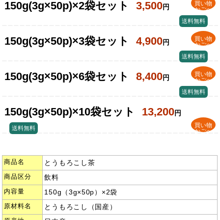
150g(3g×50p)×2袋セット
3,500
買い物
円
かごへ
送料無料
150g(3g×50p)×3袋セット
4,900
買い物
円
かごへ
送料無料
150g(3g×50p)×6袋セット
8,400
買い物
円
かごへ
送料無料
150g(3g×50p)×10袋セット
13,200
円
買い物
送料無料
かごへ
商品名
とうもろこし茶
商品区分
飲料
内容量
150g（3g×50p）×2袋
原材料名
とうもろこし（国産）