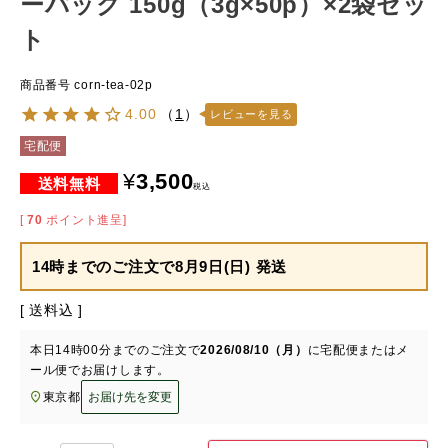
ーパック 150g（3g×50p）×2袋セッ
ト
商品番号
corn-tea-02p
4.00
（
1
）
レビューを見る
宅配便
¥
3,500
税込
[
70
ポイント進呈]
14時までのご注文で
8月9日(日) 発送
送料込
本日
14時00分
までのご注文で
2026/08/10（月）
に
宅配便またはメ
ール便
でお届けします。
東京都
お届け先を変更