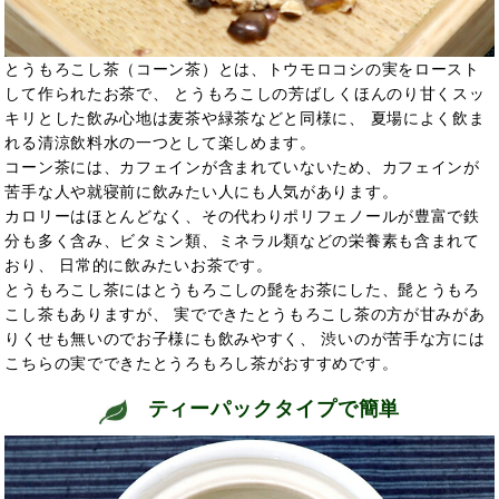
とうもろこし茶（コーン茶）とは、トウモロコシの実をロースト
して作られたお茶で、 とうもろこしの芳ばしくほんのり甘くスッ
キリとした飲み心地は麦茶や緑茶などと同様に、 夏場によく飲ま
れる清涼飲料水の一つとして楽しめます。
コーン茶には、カフェインが含まれていないため、カフェインが
苦手な人や就寝前に飲みたい人にも人気があります。
カロリーはほとんどなく、その代わりポリフェノールが豊富で鉄
分も多く含み、ビタミン類、ミネラル類などの栄養素も含まれて
おり、 日常的に飲みたいお茶です。
とうもろこし茶にはとうもろこしの髭をお茶にした、髭とうもろ
こし茶もありますが、 実でできたとうもろこし茶の方が甘みがあ
りくせも無いのでお子様にも飲みやすく、 渋いのが苦手な方には
こちらの実でできたとうろもろし茶がおすすめです。
ティーパックタイプで簡単