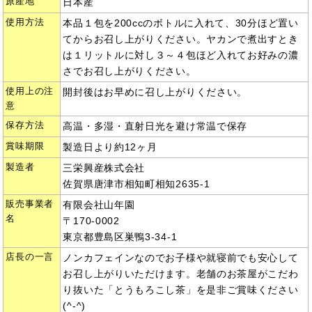
原産地
日本産
使用方法
本品１包を200ccのボトルに入れて、30分ほど置い
てからお召し上がりください。ヤカンで煮出すとき
は１リットルに対し３～４包ほど入れてお好みの濃
さでお召し上がりください。
使用上の注
開封後はお早めに召し上がりください。
意
保存方法
高温・多湿・直射日光を避け常温で保存
賞味期限
製造日より約12ヶ月
製造者
三栄興産株式会社
佐賀県唐津市相知町相知2635-1
販売事業者
有限会社山年園
名
〒170-0002
東京都豊島区巣鴨3-34-1
店長の一言
ノンカフェインなのでお子様や就寝前でも安心して
お召し上がりいただけます。老舗のお茶屋がこだわ
り抜いた「とうもろこし茶」を是非ご賞味ください
(^-^)