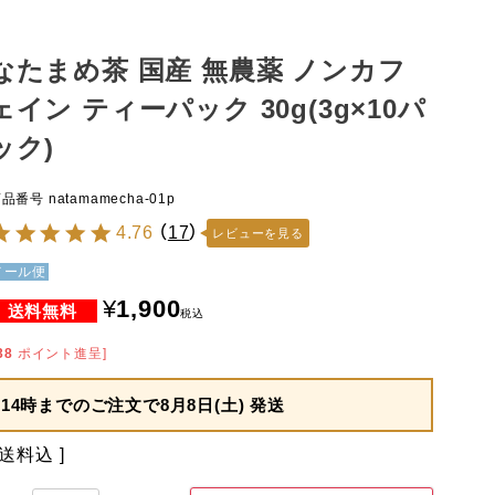
なたまめ茶 国産 無農薬 ノンカフ
ェイン ティーパック 30g(3g×10パ
ック)
商品番号
natamamecha-01p
4.76
（
17
）
レビューを見る
メール便
¥
1,900
税込
38
ポイント進呈]
14時までのご注文で
8月8日(土) 発送
送料込