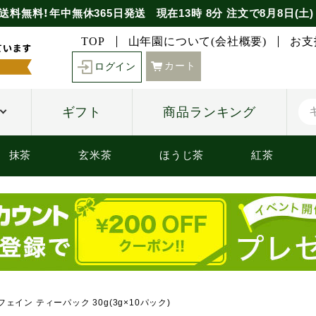
送料無料！年中無休365日発送
現在
13時
8分
注文で
8月8日(土)
TOP
山年園について(会社概要)
お支
カート
ログイン
ギフト
商品ランキング
抹茶
玄米茶
ほうじ茶
紅茶
ェイン ティーパック 30g(3g×10パック)