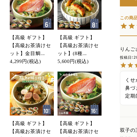
【高級 ギフト】
【高級 ギフト】
【高級お茶漬けセ
【高級お茶漬けセ
りんご
ット】金目鯛...
ット】(8種...
投稿日
2
4,299円
(税込)
5,600円
(税込)
くせ
鼻づ
定期
【高級 ギフト】
【高級 ギフト】
双子の
【高級お茶漬けセ
【高級お茶漬けセ