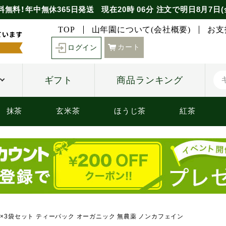
料無料！年中無休365日発送
現在
20時
06分
注文で
明日8月7日(
TOP
山年園について(会社概要)
お支
カート
ログイン
ギフト
商品ランキング
抹茶
玄米茶
ほうじ茶
紅茶
ック×3袋セット ティーパック オーガニック 無農薬 ノンカフェイン