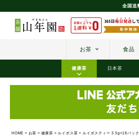
全国送
お茶
食品
健康茶
日本茶
HOME
お茶
健康茶
ルイボス茶
ルイボスティー 3.5g×16パ