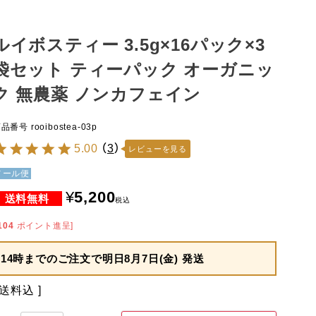
ルイボスティー 3.5g×16パック×3
袋セット ティーパック オーガニッ
ク 無農薬 ノンカフェイン
商品番号
rooibostea-03p
5.00
（
3
）
レビューを見る
メール便
¥
5,200
税込
104
ポイント進呈]
14時までのご注文で
明日8月7日(金) 発送
送料込