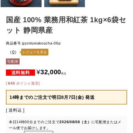
国産 100% 業務用和紅茶 1kg×6袋セ
ット 静岡県産
商品番号
gyomuwakoucha-06p
（
0
）
レビューを見る
宅配便
¥
32,000
税込
[
640
ポイント進呈]
14時までのご注文で
明日8月7日(金) 発送
送料込
本日
14時00分
までのご注文で
2026/08/08（土）
に
宅配便またはメ
ール便
でお届けします。