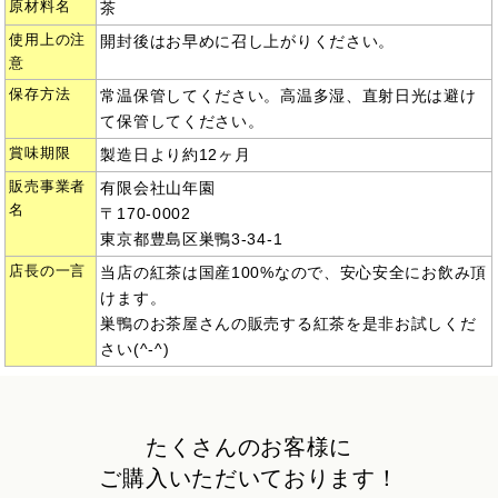
原材料名
茶
使用上の注
開封後はお早めに召し上がりください。
意
保存方法
常温保管してください。高温多湿、直射日光は避け
て保管してください。
賞味期限
製造日より約12ヶ月
販売事業者
有限会社山年園
名
〒170-0002
東京都豊島区巣鴨3-34-1
店長の一言
当店の紅茶は国産100%なので、安心安全にお飲み頂
けます。
巣鴨のお茶屋さんの販売する紅茶を是非お試しくだ
さい(^-^)
たくさんのお客様に
ご購入いただいております！