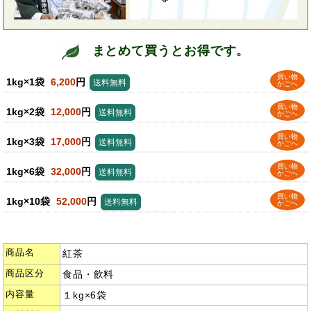
まとめて買うとお得です。
買い物
1kg×1袋
6,200
円
送料無料
かごへ
買い物
1kg×2袋
12,000
円
送料無料
かごへ
買い物
1kg×3袋
17,000
円
送料無料
かごへ
買い物
1kg×6袋
32,000
円
送料無料
かごへ
買い物
1kg×10袋
52,000
円
送料無料
かごへ
商品名
紅茶
商品区分
食品・飲料
内容量
１kg×6袋