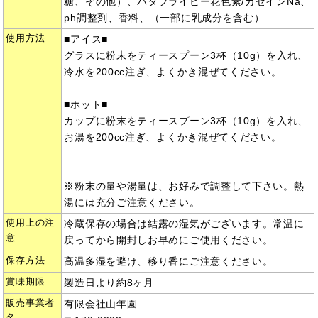
糖、その他）、バタフライピー花色素/カゼインNa、
ph調整剤、香料、（一部に乳成分を含む）
使用方法
■アイス■
グラスに粉末をティースプーン3杯（10g）を入れ、
冷水を200cc注ぎ、よくかき混ぜてください。
■ホット■
カップに粉末をティースプーン3杯（10g）を入れ、
お湯を200cc注ぎ、よくかき混ぜてください。
※粉末の量や湯量は、お好みで調整して下さい。熱
湯には充分ご注意ください。
使用上の注
冷蔵保存の場合は結露の湿気がございます。常温に
意
戻ってから開封しお早めにご使用ください。
保存方法
高温多湿を避け、移り香にご注意ください。
賞味期限
製造日より約8ヶ月
販売事業者
有限会社山年園