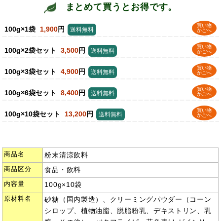
まとめて買うとお得です。
買い物
100g×1袋
1,900
円
送料無料
かごへ
買い物
100g×2袋セット
3,500
円
送料無料
かごへ
買い物
100g×3袋セット
4,900
円
送料無料
かごへ
買い物
100g×6袋セット
8,400
円
送料無料
かごへ
買い物
100g×10袋セット
13,200
円
送料無料
かごへ
商品名
粉末清涼飲料
商品区分
食品・飲料
内容量
100g×10袋
原材料名
砂糖（国内製造）、クリーミングパウダー（コーン
シロップ、植物油脂、脱脂粉乳、デキストリン、乳