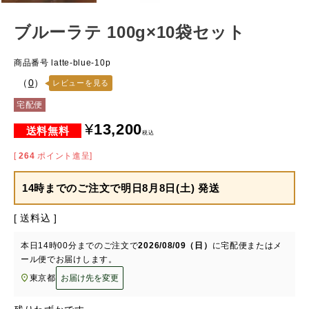
ブルーラテ 100g×10袋セット
商品番号
latte-blue-10p
（
0
）
レビューを見る
宅配便
¥
13,200
税込
[
264
ポイント進呈]
14時までのご注文で
明日8月8日(土) 発送
送料込
本日
14時00分
までのご注文で
2026/08/09（日）
に
宅配便またはメ
ール便
でお届けします。
東京都
お届け先を変更