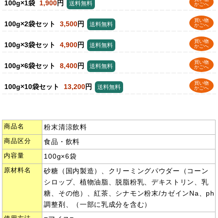
100g×1袋
1,900
円
送料無料
かごへ
買い物
100g×2袋セット
3,500
円
送料無料
かごへ
買い物
100g×3袋セット
4,900
円
送料無料
かごへ
買い物
100g×6袋セット
8,400
円
送料無料
かごへ
買い物
100g×10袋セット
13,200
円
送料無料
かごへ
商品名
粉末清涼飲料
商品区分
食品・飲料
内容量
100g×6袋
原材料名
砂糖（国内製造）、クリーミングパウダー（コーン
シロップ、植物油脂、脱脂粉乳、デキストリン、乳
糖、その他）、紅茶、シナモン粉末/カゼインNa、ph
調整剤、（一部に乳成分を含む）