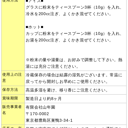
使用方法
■アイス■
グラスに粉末をティースプーン3杯（10g）を入れ、
冷水を200cc注ぎ、よくかき混ぜてください。
■ホット■
カップに粉末をティースプーン3杯（10g）を入れ、
お湯を200cc注ぎ、よくかき混ぜてください。
※粉末の量や湯量は、お好みで調整して下さい。熱
湯には充分ご注意ください。
使用上の注
冷蔵保存の場合は結露の湿気がございます。常温に
意
戻ってから開封しお早めにご使用ください。
保存方法
高温多湿を避け、移り香にご注意ください。
賞味期限
製造日より約8ヶ月
販売事業者
有限会社山年園
名
〒170-0002
東京都豊島区巣鴨3-34-1