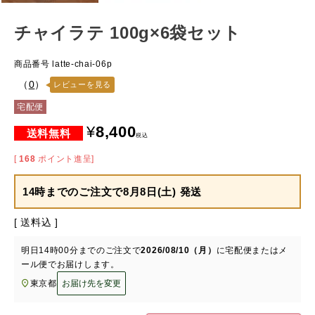
チャイラテ 100g×6袋セット
商品番号
latte-chai-06p
（
0
）
レビューを見る
宅配便
¥
8,400
税込
[
168
ポイント進呈]
14時までのご注文で
8月8日(土) 発送
送料込
明日
14時00分
までのご注文で
2026/08/10（月）
に
宅配便またはメ
ール便
でお届けします。
東京都
お届け先を変更