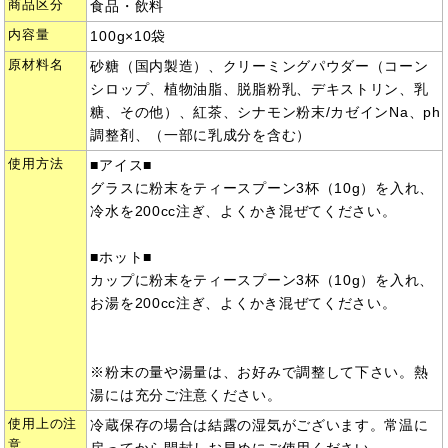
商品区分
食品・飲料
内容量
100g×10袋
原材料名
砂糖（国内製造）、クリーミングパウダー（コーン
シロップ、植物油脂、脱脂粉乳、デキストリン、乳
糖、その他）、紅茶、シナモン粉末/カゼインNa、ph
調整剤、（一部に乳成分を含む）
使用方法
■アイス■
グラスに粉末をティースプーン3杯（10g）を入れ、
冷水を200cc注ぎ、よくかき混ぜてください。
■ホット■
カップに粉末をティースプーン3杯（10g）を入れ、
お湯を200cc注ぎ、よくかき混ぜてください。
※粉末の量や湯量は、お好みで調整して下さい。熱
湯には充分ご注意ください。
使用上の注
冷蔵保存の場合は結露の湿気がございます。常温に
意