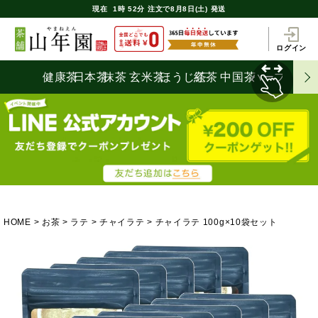
現在
1時
52分
注文で
8月8日(土) 発送
ログイン
健康茶
日本茶
抹茶
玄米茶
ほうじ茶
紅茶
中国茶
ハーブティ
HOME
お茶
ラテ
チャイラテ
チャイラテ 100g×10袋セット