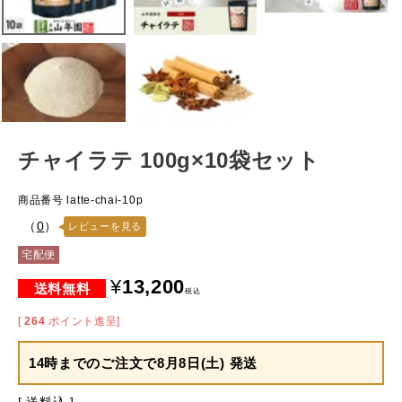
チャイラテ 100g×10袋セット
商品番号
latte-chai-10p
（
0
）
レビューを見る
宅配便
¥
13,200
税込
[
264
ポイント進呈]
14時までのご注文で
8月8日(土) 発送