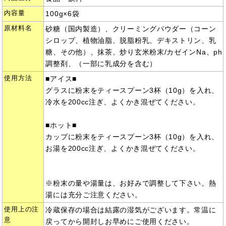
内容量
100g×6袋
原材料名
砂糖（国内製造）、クリーミングパウダー（コーン
シロップ、植物油脂、脱脂粉乳、デキストリン、乳
糖、その他）、抹茶、炒り玄米粉末/カゼインNa、ph
調整剤、（一部に乳成分を含む）
使用方法
■アイス■
グラスに粉末をティースプーン3杯（10g）を入れ、
冷水を200cc注ぎ、よくかき混ぜてください。
■ホット■
カップに粉末をティースプーン3杯（10g）を入れ、
お湯を200cc注ぎ、よくかき混ぜてください。
※粉末の量や湯量は、お好みで調整して下さい。熱
湯には充分ご注意ください。
使用上の注
冷蔵保存の場合は結露の湿気がございます。常温に
意
戻ってから開封しお早めにご使用ください。