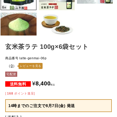
玄米茶ラテ 100g×6袋セット
商品番号
latte-genmai-06p
（
0
）
レビューを見る
宅配便
¥
8,400
税込
[
168
ポイント進呈]
14時までのご注文で
8月7日(金) 発送