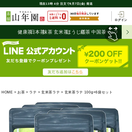
現在
13時
4分
注文で
8月7日(金) 発送
ログイン
健康茶
日本茶
抹茶
玄米茶
ほうじ茶
紅茶
中国茶
ハーブティ
HOME
お茶
ラテ
玄米茶ラテ
玄米茶ラテ 100g×6袋セット