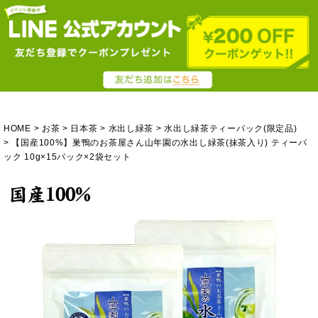
HOME
お茶
日本茶
水出し緑茶
水出し緑茶ティーパック(限定品)
【国産100%】巣鴨のお茶屋さん山年園の水出し緑茶(抹茶入り) ティーパ
ック 10g×15パック×2袋セット