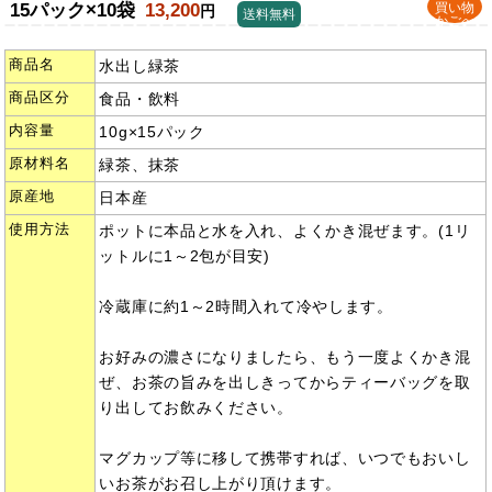
15パック×10袋
13,200
買い物
円
送料無料
かごへ
商品名
水出し緑茶
商品区分
食品・飲料
内容量
10g×15パック
原材料名
緑茶、抹茶
原産地
日本産
使用方法
ポットに本品と水を入れ、よくかき混ぜます。(1リ
ットルに1～2包が目安)
冷蔵庫に約1～2時間入れて冷やします。
お好みの濃さになりましたら、もう一度よくかき混
ぜ、お茶の旨みを出しきってからティーバッグを取
り出してお飲みください。
マグカップ等に移して携帯すれば、いつでもおいし
いお茶がお召し上がり頂けます。