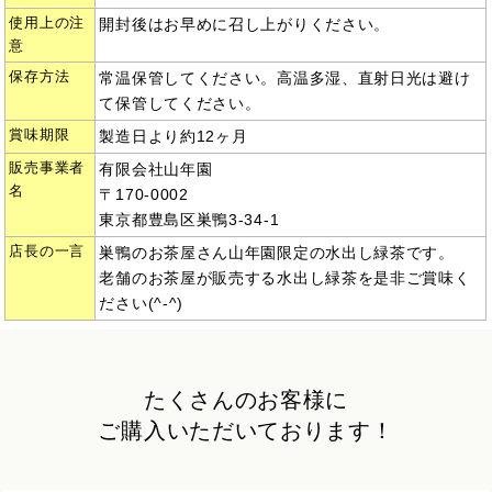
使用上の注
開封後はお早めに召し上がりください。
意
保存方法
常温保管してください。高温多湿、直射日光は避け
て保管してください。
賞味期限
製造日より約12ヶ月
販売事業者
有限会社山年園
名
〒170-0002
東京都豊島区巣鴨3-34-1
店長の一言
巣鴨のお茶屋さん山年園限定の水出し緑茶です。
老舗のお茶屋が販売する水出し緑茶を是非ご賞味く
ださい(^-^)
たくさんのお客様に
ご購入いただいております！