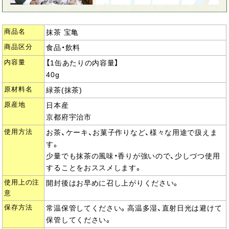
商品名
抹茶 宝亀
商品区分
食品・飲料
内容量
【1缶あたりの内容量】
40g
原材料名
緑茶(抹茶)
原産地
日本産
京都府宇治市
使用方法
お茶、ケーキ、お菓子作りなど、様々な用途で扱えま
す。
少量でも抹茶の風味・香りが強いので、少しづつ使用
することをおススメします。
使用上の注
開封後はお早めに召し上がりください。
意
保存方法
常温保管してください。高温多湿、直射日光は避けて
保管してください。