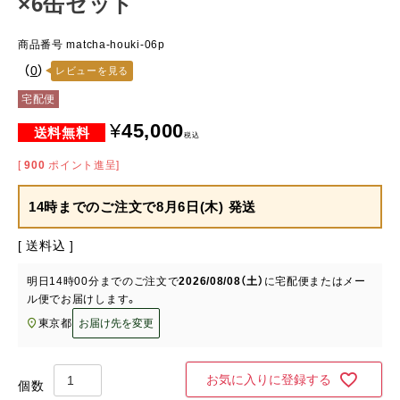
×6缶セット
商品番号
matcha-houki-06p
（
0
）
レビューを見る
宅配便
¥
45,000
税込
[
900
ポイント進呈]
14時までのご注文で
8月6日(木) 発送
送料込
明日
14時00分
までのご注文で
2026/08/08（土）
に
宅配便またはメー
ル便
でお届けします。
東京都
お届け先を変更
お気に入りに登録する