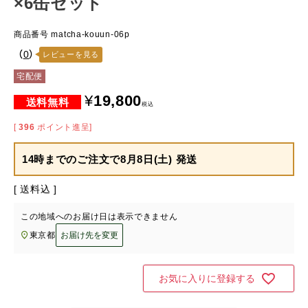
×6缶セット
商品番号
matcha-kouun-06p
（
0
）
レビューを見る
宅配便
¥
19,800
税込
[
396
ポイント進呈]
14時までのご注文で
8月8日(土) 発送
送料込
この地域へのお届け日は表示できません
東京都
お届け先を変更
お気に入りに登録する