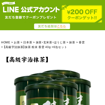
HOME
お茶
日本茶
抹茶・玄米茶・ほうじ茶
抹茶
香雲
【高級宇治抹茶】抹茶 粉末 香雲 40g ×6缶セット