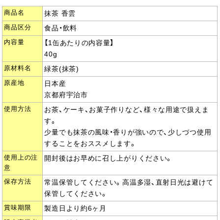
商品名
抹茶 香雲
商品区分
食品・飲料
内容量
【1缶あたりの内容量】
40g
原材料名
緑茶(抹茶)
原産地
日本産
京都府宇治市
使用方法
お茶、ケーキ、お菓子作りなど、様々な用途で扱えま
す。
少量でも抹茶の風味・香りが強いので、少しづつ使用
することをおススメします。
使用上の注
開封後はお早めに召し上がりください。
意
保存方法
常温保管してください。高温多湿、直射日光は避けて
保管してください。
賞味期限
製造日より約6ヶ月