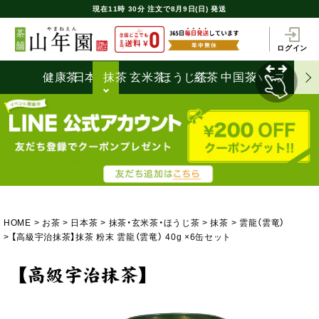
現在
11時
30分
注文で
8月9日(日) 発送
ログイン
健康茶
日本茶
抹茶
玄米茶
ほうじ茶
紅茶
中国茶
ハーブティ
HOME
お茶
日本茶
抹茶・玄米茶・ほうじ茶
抹茶
雲龍（雲竜）
【高級宇治抹茶】抹茶 粉末 雲龍（雲竜） 40g ×6缶セット