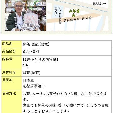
商品名
抹茶 雲龍（雲竜）
商品区分
食品・飲料
内容量
【1缶あたりの内容量】
40g
原材料名
緑茶(抹茶)
原産地
日本産
京都府宇治市
使用方法
お茶、ケーキ、お菓子作りなど、様々な用途で扱えま
す。
少量でも抹茶の風味・香りが強いので、少しづつ使用
することをおススメします。