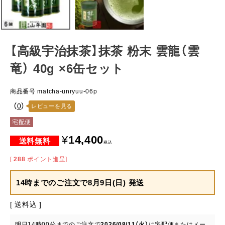
【高級宇治抹茶】抹茶 粉末 雲龍（雲
竜） 40g ×6缶セット
商品番号
matcha-unryuu-06p
（
0
）
レビューを見る
宅配便
¥
14,400
税込
[
288
ポイント進呈]
14時までのご注文で
8月9日(日) 発送
送料込
明日
14時00分
までのご注文で
2026/08/11（火）
に
宅配便またはメー