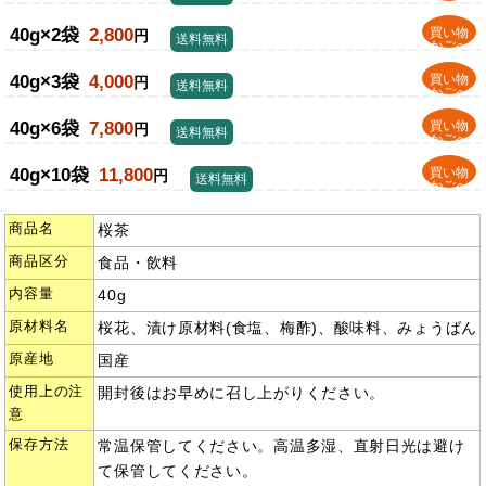
40g×2袋
2,800
買い物
円
送料無料
かごへ
40g×3袋
4,000
買い物
円
送料無料
かごへ
40g×6袋
7,800
買い物
円
送料無料
かごへ
40g×10袋
11,800
買い物
円
送料無料
かごへ
商品名
桜茶
商品区分
食品・飲料
内容量
40g
原材料名
桜花、漬け原材料(食塩、梅酢)、酸味料、みょうばん
原産地
国産
使用上の注
開封後はお早めに召し上がりください。
意
保存方法
常温保管してください。高温多湿、直射日光は避け
て保管してください。