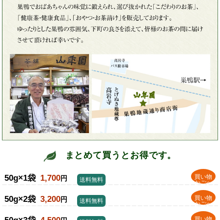
まとめて買うとお得です。
50g×1袋
1,700
買い物
円
送料無料
かごへ
50g×2袋
3,200
買い物
円
送料無料
かごへ
買い物