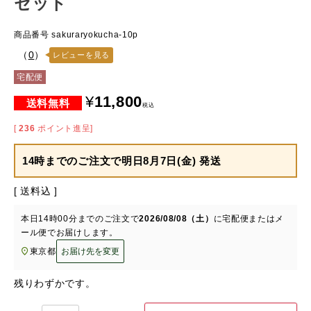
セット
商品番号
sakuraryokucha-10p
（
0
）
レビューを見る
宅配便
¥
11,800
税込
[
236
ポイント進呈]
14時までのご注文で
明日8月7日(金) 発送
送料込
本日
14時00分
までのご注文で
2026/08/08（土）
に
宅配便またはメ
ール便
でお届けします。
東京都
お届け先を変更
残りわずかです。