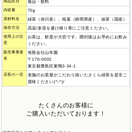
商品区分
食品・飲料
内容量
70g
原材料名
緑茶（掛川産）、桜葉（静岡県産）、抹茶（国産）
保存方法
高温/多湿を避け移り香にご注意ください。
使用上の注
お茶は、鮮度が大切です。開封後はお早めにお飲み
意
ください。
販売事業者
有限会社山年園
名
〒170-0002
東京都豊島区巣鴨3-34-1
店長の一言
老舗のお茶屋がこだわり抜いたさくら緑茶を是非ご
賞味ください(^-^)/
たくさんのお客様に
ご購入いただいております！