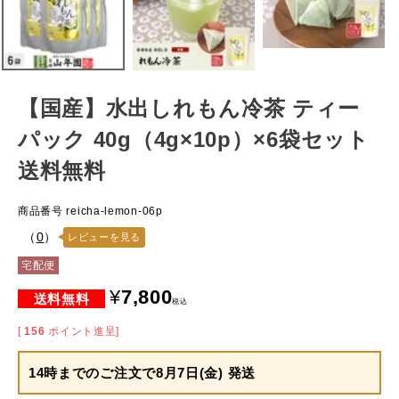
【国産】水出しれもん冷茶 ティー
パック 40g（4g×10p）×6袋セット
送料無料
商品番号
reicha-lemon-06p
（
0
）
レビューを見る
宅配便
¥
7,800
税込
[
156
ポイント進呈]
14時までのご注文で
8月7日(金) 発送