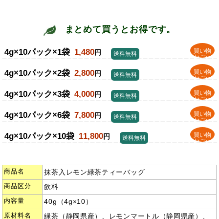
まとめて買うとお得です。
4g×10パック×1袋
1,480
買い物
円
送料無料
かごへ
4g×10パック×2袋
2,800
買い物
円
送料無料
かごへ
4g×10パック×3袋
4,000
買い物
円
送料無料
かごへ
4g×10パック×6袋
7,800
買い物
円
送料無料
かごへ
4g×10パック×10袋
11,800
買い物
円
送料無料
かごへ
商品名
抹茶入レモン緑茶ティーバッグ
商品区分
飲料
内容量
40g（4g×10）
原材料名
緑茶（静岡県産）、レモンマートル（静岡県産）、