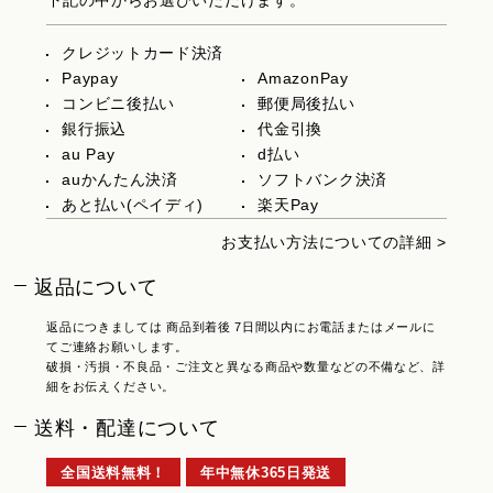
下記の中からお選びいただけます。
クレジットカード決済
Paypay
AmazonPay
コンビニ後払い
郵便局後払い
銀行振込
代金引換
au Pay
d払い
auかんたん決済
ソフトバンク決済
あと払い(ペイディ)
楽天Pay
お支払い方法についての詳細 >
返品について
返品につきましては 商品到着後 7日間以内にお電話またはメールに
てご連絡お願いします。
破損・汚損・不良品・ご注文と異なる商品や数量などの不備など、詳
細をお伝えください。
送料・配達について
全国送料無料！
年中無休365日発送