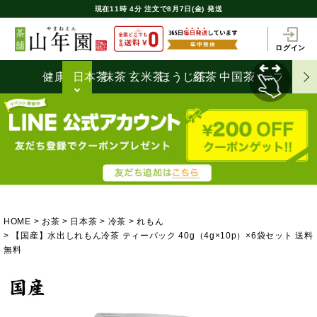
現在
11時
4分
注文で
8月7日(金) 発送
ログイン
健康茶
日本茶
抹茶
玄米茶
ほうじ茶
紅茶
中国茶
ハーブティ
HOME
お茶
日本茶
冷茶
れもん
【国産】水出しれもん冷茶 ティーパック 40g（4g×10p）×6袋セット 送料
無料