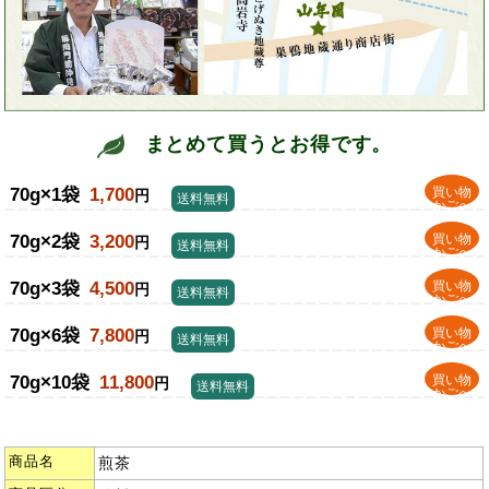
まとめて買うとお得です。
70g×1袋
1,700
買い物
円
送料無料
かごへ
70g×2袋
3,200
買い物
円
送料無料
かごへ
70g×3袋
4,500
買い物
円
送料無料
かごへ
70g×6袋
7,800
買い物
円
送料無料
かごへ
70g×10袋
11,800
買い物
円
送料無料
かごへ
商品名
煎茶