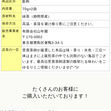
商品区分
飲料
内容量
70g×2袋
原材料名
緑茶（静岡県産）
保存方法
高温・多湿を避け移り香にご注意ください。
販売事業者
有限会社山年園
名
〒170-0002
東京都豊島区巣鴨3-34-1
店長の一言
受賞茶師が厳選した本品は味・香り・水色・三位一
体はまさに上級煎茶の中でも比類のない逸品でござ
います。最高位受賞茶師謹製の馥郁たる味わいをご
ゆるりとご堪能くださいませ(^-^)/
たくさんのお客様に
ご購入いただいております！