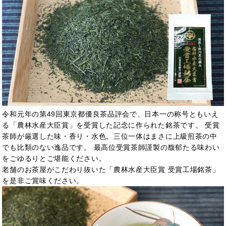
令和元年の第49回東京都優良茶品評会で、日本一の称号ともいえ
る「農林水産大臣賞」を受賞した記念に作られた銘茶です。 受賞
茶師が厳選した味・香り・水色。三位一体はまさに上級煎茶の中
でも比類のない逸品です。 最高位受賞茶師謹製の馥郁たる味わい
をごゆるりとご堪能ください。
老舗のお茶屋がこだわり抜いた「農林水産大臣賞 受賞工場銘茶」
を是非ご賞味ください。