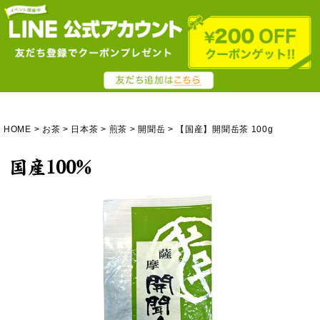
HOME
お茶
日本茶
煎茶
開聞岳
【国産】開聞岳茶 100g