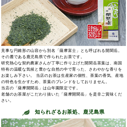
見事な円錐形の山容から別名「薩摩富士」とも呼ばれる開聞岳。
その麓である鹿児島県で作られたお茶です。
研究熱心な契約農家さんが丁寧に作り上げた開聞岳茶葉は、南国
特有の温暖な気候と豊かな自然の中で育った、さわやかな香りを
お楽しみ下さい。 当店のお茶は生産家の個性、茶葉の香気、産地
の特色を生かすため、茶葉のブレンドをしておりません。
当店の「薩摩開聞岳」は山年園限定です。
老舗のお茶屋がこだわり抜いた「薩摩開聞岳」を是非ご賞味くだ
さい。
知られざるお茶処、鹿児島県