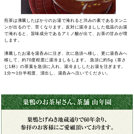
煎茶は沸騰したばかりのお湯で淹れると渋みの素であるタンニ
ンが出るので、苦くなります。反対に湯冷ましした低温のお湯
で淹れると、旨味成分であるアミノ酸が出て、お茶の甘みが増
します。
沸騰したお湯を湯呑みに注ぎ、次に急須へ移し、更に湯呑みへ
移して、約70度程度に湯冷ましをします。 急須に約5g（茶さ
じ1杯）の茶葉を急須に入れ、湯冷まししたお湯を注ぎます。
1分〜1分半程度、浸出し、湯呑みへ注いでください。