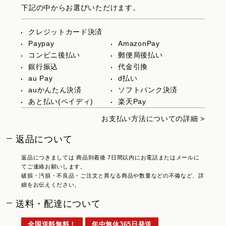
下記の中からお選びいただけます。
クレジットカード決済
Paypay
AmazonPay
コンビニ後払い
郵便局後払い
銀行振込
代金引換
au Pay
d払い
auかんたん決済
ソフトバンク決済
あと払い(ペイディ)
楽天Pay
お支払い方法についての詳細 >
返品について
返品につきましては 商品到着後 7日間以内にお電話またはメールに
てご連絡お願いします。
破損・汚損・不良品・ご注文と異なる商品や数量などの不備など、詳
細をお伝えください。
送料・配達について
全国送料無料！
年中無休365日発送