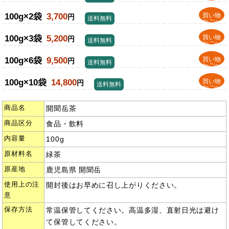
100g×2袋
3,700
買い物
円
送料無料
かごへ
100g×3袋
5,200
買い物
円
送料無料
かごへ
100g×6袋
9,500
買い物
円
送料無料
かごへ
100g×10袋
14,800
買い物
円
送料無料
かごへ
商品名
開聞岳茶
商品区分
食品・飲料
内容量
100g
原材料名
緑茶
原産地
鹿児島県 開聞岳
使用上の注
開封後はお早めに召し上がりください。
意
保存方法
常温保管してください。高温多湿、直射日光は避け
て保管してください。