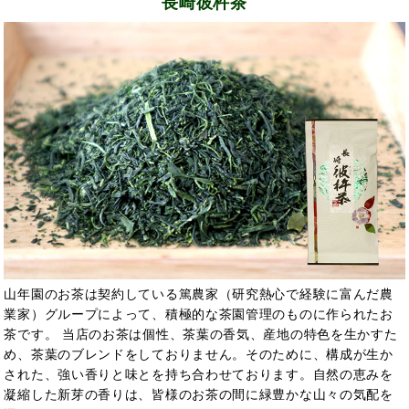
長崎彼杵茶
山年園のお茶は契約している篤農家（研究熱心で経験に富んだ農
業家）グループによって、積極的な茶園管理のものに作られたお
茶です。 当店のお茶は個性、茶葉の香気、産地の特色を生かすた
め、茶葉のブレンドをしておりません。そのために、構成が生か
された、強い香りと味とを持ち合わせております。自然の恵みを
凝縮した新芽の香りは、皆様のお茶の間に緑豊かな山々の気配を