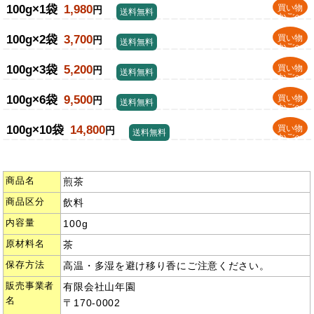
100g×1袋
1,980
買い物
円
送料無料
かごへ
100g×2袋
3,700
買い物
円
送料無料
かごへ
100g×3袋
5,200
買い物
円
送料無料
かごへ
100g×6袋
9,500
買い物
円
送料無料
かごへ
100g×10袋
14,800
買い物
円
送料無料
かごへ
商品名
煎茶
商品区分
飲料
内容量
100g
原材料名
茶
保存方法
高温・多湿を避け移り香にご注意ください。
販売事業者
有限会社山年園
名
〒170-0002