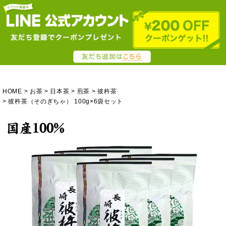
HOME
お茶
日本茶
煎茶
彼杵茶
彼杵茶（そのぎちゃ） 100g×6袋セット