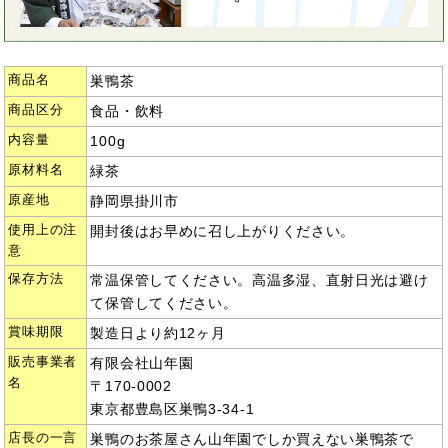
商品名
巣鴨茶
商品区分
食品・飲料
内容量
100g
原材料名
緑茶
原産地
静岡県掛川市
使用上の注
開封後はお早めに召し上がりください。
意
保存方法
常温保管してください。高温多湿、直射日光は避け
て保管してください。
賞味期限
製造日より約12ヶ月
販売事業者
有限会社山年園
名
〒170-0002
東京都豊島区巣鴨3-34-1
店長の一言
巣鴨のお茶屋さん山年園でしか買えない巣鴨茶で