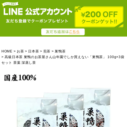
HOME
お茶
日本茶
煎茶
巣鴨茶
高級日本茶 巣鴨のお茶屋さん山年園でしか買えない「巣鴨茶」 100g×3袋
セット 茶葉 深蒸し茶