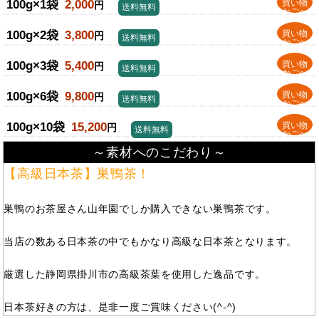
100g×1袋
2,000
買い物
円
送料無料
かごへ
100g×2袋
3,800
買い物
円
送料無料
かごへ
100g×3袋
5,400
買い物
円
送料無料
かごへ
100g×6袋
9,800
買い物
円
送料無料
かごへ
100g×10袋
15,200
買い物
円
送料無料
かごへ
～素材へのこだわり～
【高級日本茶】巣鴨茶！
巣鴨のお茶屋さん山年園でしか購入できない巣鴨茶です。
当店の数ある日本茶の中でもかなり高級な日本茶となります。
厳選した静岡県掛川市の高級茶葉を使用した逸品です。
日本茶好きの方は、是非一度ご賞味ください(^-^)