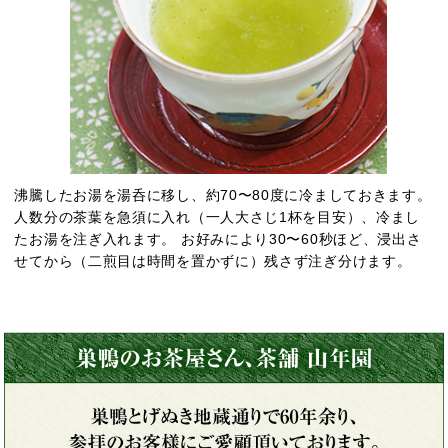
沸騰したお湯を湯呑に移し、約70〜80度に冷ましておきます。
人数分の茶葉を急須に入れ（一人大さじ1杯を目安）、冷まし
たお湯を注ぎ入れます。 お好みにより30〜60秒ほど、浸出さ
せてから（二煎目は時間を置かずに）残さず注ぎ分けます。