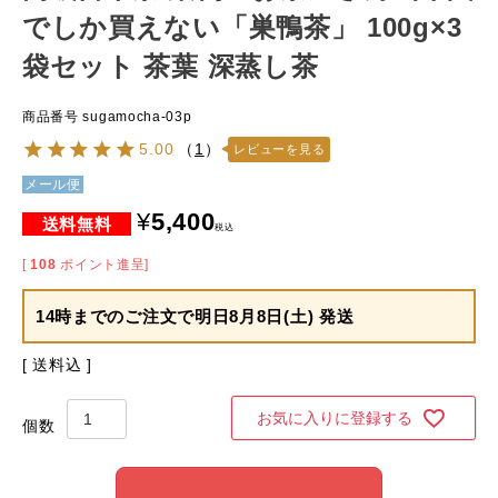
でしか買えない「巣鴨茶」 100g×3
袋セット 茶葉 深蒸し茶
商品番号
sugamocha-03p
5.00
（
1
）
レビューを見る
メール便
¥
5,400
税込
[
108
ポイント進呈]
14時までのご注文で
明日8月8日(土) 発送
送料込
お気に入りに登録する