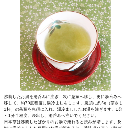
沸騰したお湯を湯呑みに注ぎ、次に急須へ移し、更に湯呑みへ
移して、約70度程度に湯冷ましをします。急須に約5g（茶さじ
1杯）の茶葉を急須に入れ、湯冷まししたお湯を注ぎます。1分
～1分半程度、浸出し、湯呑みへ注いでください。
日本茶は沸騰したばかりのお湯で淹れると渋みが増します、反
対に湯冷ましした低温のお湯で淹れると、旨味成分アミノ酸が