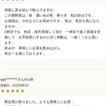
深蒸し茶を好んで飲んでますが…

この嬉野茶は、味　濃いめの色　香り共　私の好みです。　
お値段は、それなりにお高めですが… 私は、色目も気になり
ますが…

2杯目でも　色目，味共美味しく頂け　一杯目で直ぐ茶葉を交
換して　お手頃茶にするのと頂く杯数は、一緒！！かと思い
ます。

好みの　美味しいお茶を飲みながら

幸せ！を感じております。
qgv********
非公開
投稿日
2020/08/14
商品受け取りました。とても美味しいお茶…
