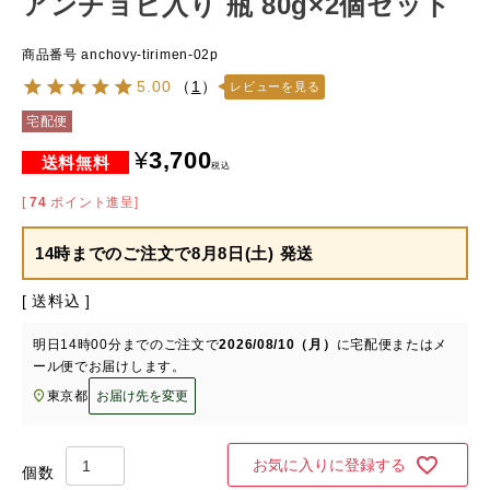
アンチョビ入り 瓶 80g×2個セット
商品番号
anchovy-tirimen-02p
5.00
（
1
）
レビューを見る
宅配便
¥
3,700
税込
[
74
ポイント進呈]
14時までのご注文で
8月8日(土) 発送
送料込
明日
14時00分
までのご注文で
2026/08/10（月）
に
宅配便またはメ
ール便
でお届けします。
東京都
お届け先を変更
お気に入りに登録する