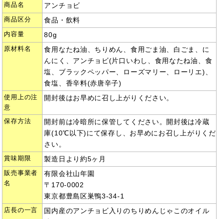
商品名
アンチョビ
商品区分
食品・飲料
内容量
80g
原材料名
食用なたね油、ちりめん、食用ごま油、白ごま、に
んにく、アンチョビ(片口いわし、食用なたね油、食
塩、ブラックペッパー、ローズマリー、ローリエ)、
食塩、香辛料(赤唐辛子)
使用上の注
開封後はお早めに召し上がりください。
意
保存方法
開封前は冷暗所に保管してください。開封後は冷蔵
庫(10℃以下)にて保存し、お早めにお召し上がりくだ
さい。
賞味期限
製造日より約5ヶ月
販売事業者
有限会社山年園
名
〒170-0002
東京都豊島区巣鴨3-34-1
店長の一言
国内産のアンチョビ入りのちりめんじゃこのオイル