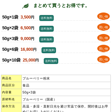
まとめて買うとお得です。
50g×1袋
3,500
買い物
円
送料無料
かごへ
50g×2袋
6,500
買い物
円
送料無料
かごへ
50g×3袋
9,000
買い物
円
送料無料
かごへ
50g×6袋
16,800
買い物
円
送料無料
かごへ
50g×10袋
25,000
買い物
円
送料無料
かごへ
商品名
ブルーベリー粉末
商品区分
食品
内容量
50g×3袋
原材料名
ブルーベリー（国産）
保存方法
高温・多湿・直射日光を避け常温で保存。開封後はお早
めにお召し上がりください。