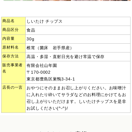
商品名
しいたけ チップス
商品区分
食品
内容量
30g
原材料名
椎茸（菌床 岩手県産）
保存方法
高温・多湿・直射日光を避け常温で保存
販売事業者
有限会社山年園
名
〒170-0002
東京都豊島区巣鴨3-34-1
店長の一言
おやつにそのままお召し上がりください。お味噌汁
に入れたり砕いてサラダなどのお料理にかけてもお
召し上がりいただけます。しいたけチップスを是非
お試しください(^-^)/