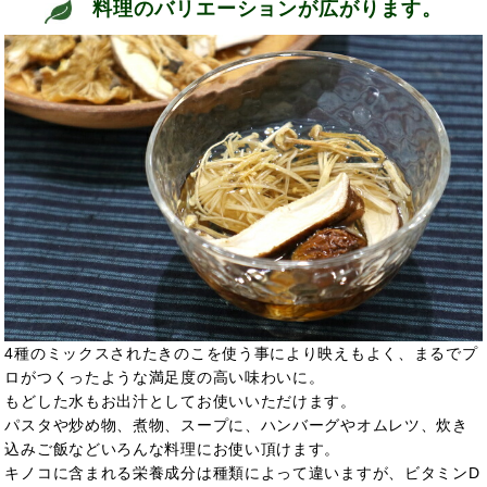
料理のバリエーションが広がります。
4種のミックスされたきのこを使う事により映えもよく、まるでプ
ロがつくったような満足度の高い味わいに。
もどした水もお出汁としてお使いいただけます。
パスタや炒め物、煮物、スープに、ハンバーグやオムレツ、炊き
込みご飯などいろんな料理にお使い頂けます。
キノコに含まれる栄養成分は種類によって違いますが、ビタミンD