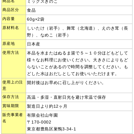
商品名
ミックスきのこ
商品区分
食品
内容量
60g×2袋
原材料名
しいたけ（岩手）、舞茸（北海道）、えのき茸（長
野）、なめこ（岩手）
原産地
日本産
使用方法
本品を水またはぬるま湯で５～１０分ほどもどして
様々なお料理にお使いください。大きさによりもど
らないことがあるので時間を調整してください。も
どした水はおだしとしてお使いいただけます。
使用上の注
開封後はお早めに召し上がりください。
意
保存方法
高温・多湿・直射日光を避け常温で保存
賞味期限
製造日より約12ヶ月
販売事業者
有限会社山年園
名
〒170-0002
東京都豊島区巣鴨3-34-1