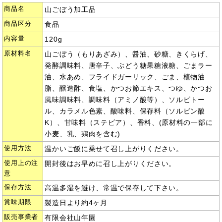
商品名
山ごぼう加工品
商品区分
食品
内容量
120g
原材料名
山ごぼう（もりあざみ）、醤油、砂糖、きくらげ、
発酵調味料、唐辛子、ぶどう糖果糖液糖、ごまラー
油、水あめ、フライドガーリック、ごま、植物油
脂、醸造酢、食塩、かつお節エキス、つゆ、かつお
風味調味料、調味料（アミノ酸等）、ソルビトー
ル、カラメル色素、酸味料、保存料（ソルビン酸
K）、甘味料（ステビア）、香料、(原材料の一部に
小麦、乳、鶏肉を含む)
使用方法
温かいご飯に乗せて召し上がりください。
使用上の注
開封後はお早めに召し上がりください。
意
保存方法
高温多湿を避け、常温で保存して下さい。
賞味期限
製造日より約4ヶ月
販売事業者
有限会社山年園