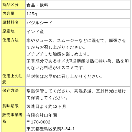
商品区分
食品・飲料
内容量
125g
原材料名
バジルシード
原産地
インド産
使用方法
水やジュース、スムージーなどに混ぜて、膨張させ
てからお召し上がりください。
プチプチした触感を楽しめます。
栄養成分であるオメガ3脂肪酸は熱に弱い為、熱を加
えないお料理がオススメです。
使用上の注
開封後はお早めに召し上がりください。
意
保存方法
常温保管してください。高温多湿、直射日光は避け
て保管してください。
賞味期限
製造日より約12ヶ月
販売事業者
有限会社山年園
名
〒170-0002
東京都豊島区巣鴨3-34-1