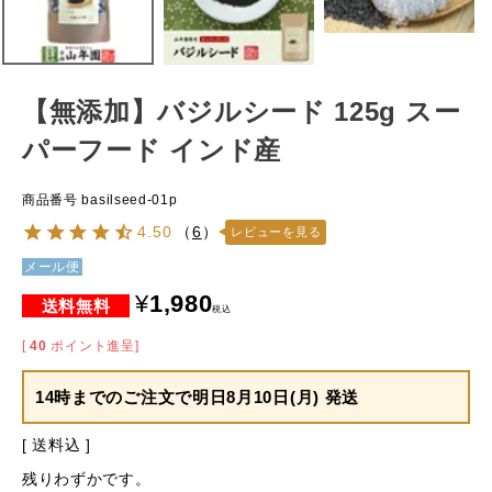
【無添加】バジルシード 125g スー
パーフード インド産
商品番号
basilseed-01p
4.50
（
6
）
レビューを見る
メール便
¥
1,980
税込
[
40
ポイント進呈]
14時までのご注文で
明日8月10日(月) 発送
送料込
残りわずかです。