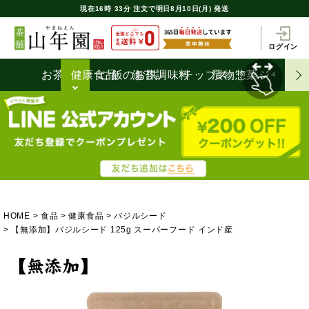
現在
16時
33分
注文で
明日8月10日(月) 発送
ログイン
お茶うけ
健康食品
ご飯のお供
海苔
調味料
チップス
漬物
惣菜
ジャム
HOME
食品
健康食品
バジルシード
【無添加】バジルシード 125g スーパーフード インド産