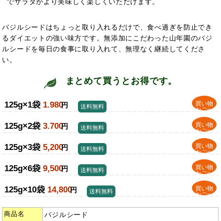
でサラダがより美味しく楽しくいただけます。
バジルシードはちょっと取り入れるだけで、食べ過ぎを防止でき
るダイエットの強い味方です。無添加にこだわった山年園のバジ
ルシードを毎日の食事に取り入れて、無理なく継続してくださ
い。
まとめて買うとお得です。
125g×1袋
1.980
買い物
円
送料無料
かごへ
125g×2袋
3.700
買い物
円
送料無料
かごへ
125g×3袋
5,200
買い物
円
送料無料
かごへ
125g×6袋
9,500
買い物
円
送料無料
かごへ
125g×10袋
14,800
買い物
円
送料無料
かごへ
商品名
バジルシード